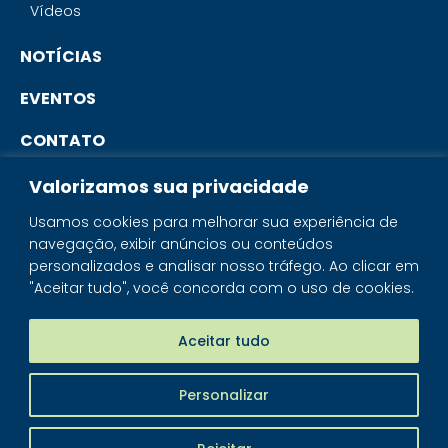
Vídeos
NOTÍCIAS
EVENTOS
CONTATO
Valorizamos sua privacidade
PORTAL DO ASSOCIADO
Usamos cookies para melhorar sua experiência de
navegação, exibir anúncios ou conteúdos
SISTEMA IBRAM
personalizados e analisar nosso tráfego. Ao clicar em
"Aceitar tudo", você concorda com o uso de cookies.
PORTAL DOS MINERAIS
LOJA MINERAIS DO BRASIL
Aceitar tudo
Personalizar
IBRAM - © 2026 Todos os direitos reservados