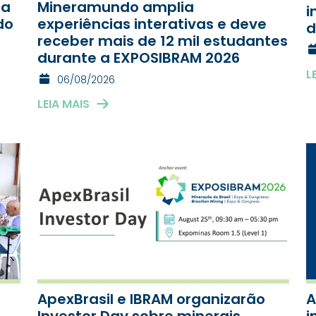
pa
Mineramundo amplia
i
do
experiências interativas e deve
d
receber mais de 12 mil estudantes
durante a EXPOSIBRAM 2026
L
06/08/2026
LEIA MAIS
ApexBrasil e IBRAM organizarão
A
Investor Day sobre minerais
i