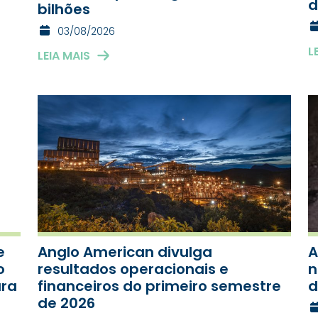
d
bilhões
03/08/2026
L
LEIA MAIS
e
Anglo American divulga
A
o
resultados operacionais e
n
ara
financeiros do primeiro semestre
d
de 2026