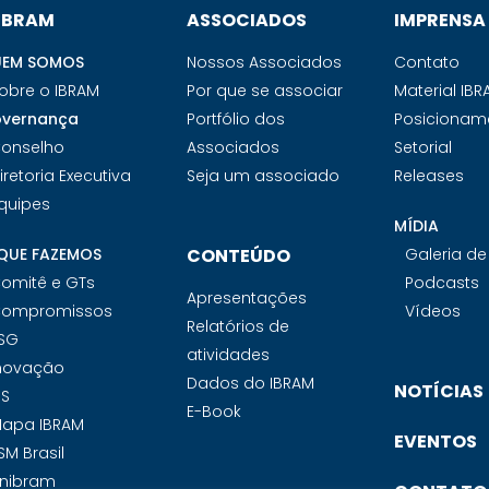
 IBRAM
ASSOCIADOS
IMPRENSA
EM SOMOS
Nossos Associados
Contato
obre o IBRAM
Por que se associar
Material IB
vernança
Portfólio dos
Posicionam
onselho
Associados
Setorial
iretoria Executiva
Seja um associado
Releases
quipes
MÍDIA
QUE FAZEMOS
CONTEÚDO
Galeria d
omitê e GTs
Podcasts
Apresentações
ompromissos
Vídeos
Relatórios de
SG
atividades
novação
Dados do IBRAM
NOTÍCIAS
PS
E-Book
apa IBRAM
EVENTOS
SM Brasil
nibram