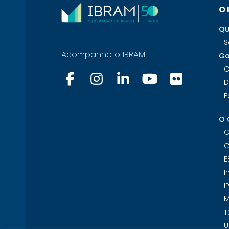
O
QU
S
Acompanhe o IBRAM
Go
C
D
E
O 
C
C
E
I
I
M
T
U