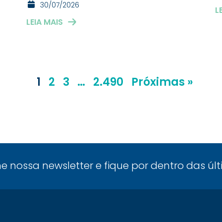
30/07/2026
L
LEIA MAIS
1
2
3
…
2.490
Próximas »
ne nossa newsletter e fique por dentro das úl