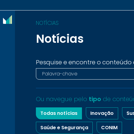
NOTÍCIAS
Notícias
O
IBRAM
ASSOCIADOS
Pesquise e encontre o conteúdo 
CONTEÚDOS
IMPRENSA
Ou navegue pelo
tipo
de conteú
NOTÍCIAS
Todas notícias
Inovação
Su
EVENTOS
Saúde e Segurança
CONIM
CONTATO