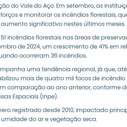
ão do Vale do Aço. Em setembro, as institui
orços e monitorar os incêndios florestais, q
umento significativo nestes últimos meses.
51 incêndios florestais nas áreas de preserv
etembro de 2024, um crescimento de 41% em 
quando ocorreram 36 incêndios.
panha uma tendência regional, já que, até o
abilizou mais de quatro mil focos de incênd
m comparação ao ano anterior, conforme da
sas Espaciais (Inpe).
mero registrado desde 2010, impactado princ
 umidade do ar e vegetação seca.