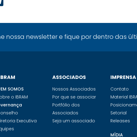
p
ook
edIn
Telegram
ne nossa newsletter e fique por dentro das úl
 IBRAM
ASSOCIADOS
IMPRENSA
EM SOMOS
Nossos Associados
Contato
obre o IBRAM
Por que se associar
Material IB
vernança
Portfólio dos
Posicionam
onselho
Associados
Setorial
iretoria Executiva
Seja um associado
Releases
quipes
MÍDIA