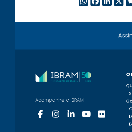
WhatsAp
Faceb
Link
X
Assi
O
QU
S
Acompanhe o IBRAM
Go
C
D
E