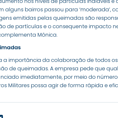
mento nos níveis de partículas inaláveis e a
m alguns bairros passou para ‘moderada’, c
igens emitidas pelas queimadas são responsá
o de partículas e o consequente impacto n
, complementa Mônica.
eimadas
ta a importância da colaboração de todos o
ção de queimadas. A empresa pede que qual
unciado imediatamente, por meio do número 
s Militares possa agir de forma rápida e efic