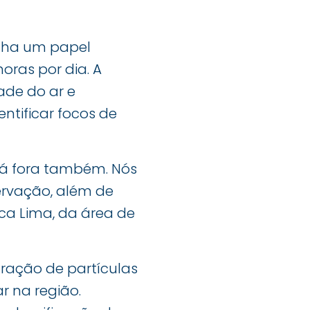
nha um papel
ras por dia. A
de do ar e
ntificar focos de
á fora também. Nós
ervação, além de
ca Lima, da área de
ação de partículas
r na região.