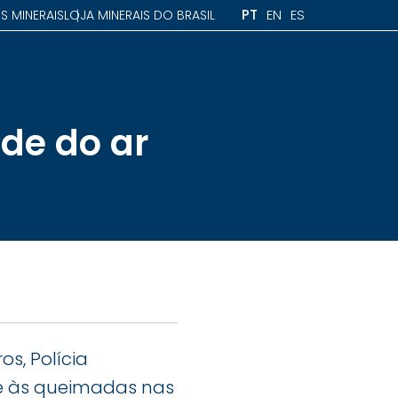
PT
EN
ES
S MINERAIS
LOJA MINERAIS DO BRASIL
de do ar
s, Polícia
ate às queimadas nas