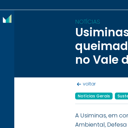
NOTÍCIAS
Usiminas
O
queimada
IBRAM
no Vale 
ASSOCIADOS
CONTEÚDOS
voltar
IMPRENSA
Notícias Gerais
Sust
NOTÍCIAS
EVENTOS
A Usiminas, em con
CONTATO
Ambiental, Defesa 