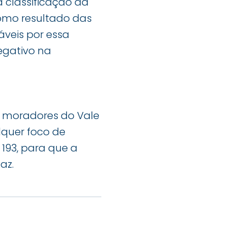
 classificação da
omo resultado das
veis por essa
egativo na
s moradores do Vale
quer foco de
193, para que a
az.