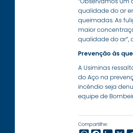
“Observamos um au
qualidade do ar e
queimadas. As ful
maior concentraçã
qualidade do ar”
Prevenção às qu
A Usiminas ressal
do Aço na preven
incêndio seja den
equipe de Bombeiro
Compartilhe: