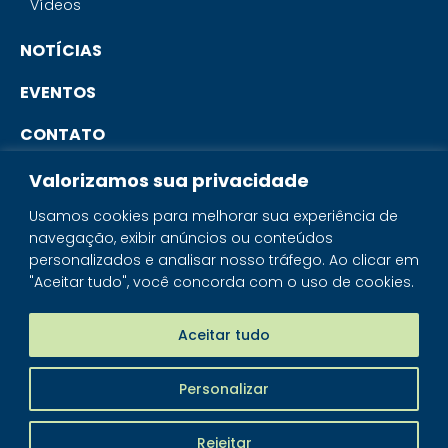
Vídeos
NOTÍCIAS
EVENTOS
CONTATO
Valorizamos sua privacidade
PORTAL DO ASSOCIADO
Usamos cookies para melhorar sua experiência de
navegação, exibir anúncios ou conteúdos
SISTEMA IBRAM
personalizados e analisar nosso tráfego. Ao clicar em
"Aceitar tudo", você concorda com o uso de cookies.
PORTAL DOS MINERAIS
LOJA MINERAIS DO BRASIL
Aceitar tudo
Personalizar
IBRAM - © 2026 Todos os direitos reservados
Rejeitar