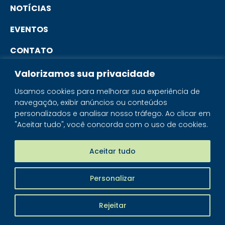
NOTÍCIAS
EVENTOS
CONTATO
Valorizamos sua privacidade
PORTAL DO ASSOCIADO
Usamos cookies para melhorar sua experiência de
navegação, exibir anúncios ou conteúdos
SISTEMA IBRAM
personalizados e analisar nosso tráfego. Ao clicar em
"Aceitar tudo", você concorda com o uso de cookies.
PORTAL DOS MINERAIS
LOJA MINERAIS DO BRASIL
Aceitar tudo
Personalizar
IBRAM - © 2026 Todos os direitos reservados
Rejeitar
Piloti