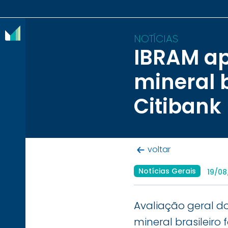
NOTÍCIAS
IBRAM ap
O
mineral b
IBRAM
Citibank
ASSOCIADOS
CONTEÚDOS
voltar
IMPRENSA
Notícias Gerais
19/0
NOTÍCIAS
EVENTOS
Avaliação geral do
CONTATO
mineral brasileiro