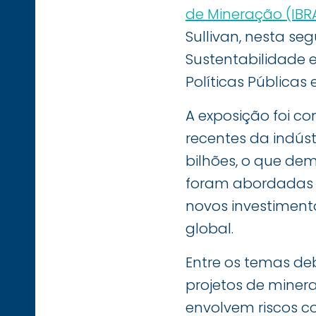
de Mineração (IBR
Sullivan, nesta se
Sustentabilidade e
Políticas Pública
A exposição foi c
recentes da indústr
bilhões, o que de
foram abordadas a
novos investiment
global.
Entre os temas d
projetos de minera
envolvem riscos co