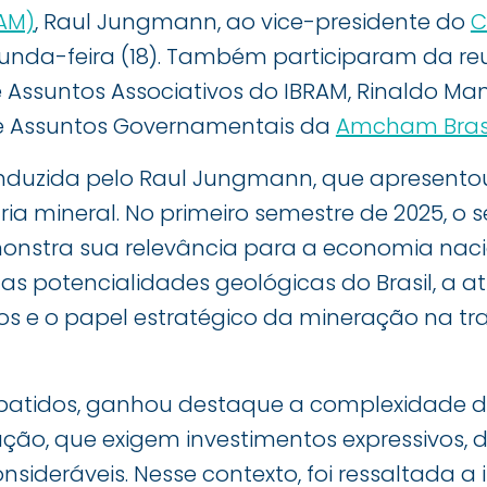
AM)
, Raul Jungmann, ao vice-presidente do
C
gunda-feira (18). Também participaram da reu
 Assuntos Associativos do IBRAM, Rinaldo Manc
s e Assuntos Governamentais da
Amcham Bras
onduzida pelo Raul Jungmann, que apresento
ia mineral. No primeiro semestre de 2025, o se
monstra sua relevância para a economia na
s potencialidades geológicas do Brasil, a at
os e o papel estratégico da mineração na tr
ebatidos, ganhou destaque a complexidade 
ção, que exigem investimentos expressivos, d
nsideráveis. Nesse contexto, foi ressaltada 