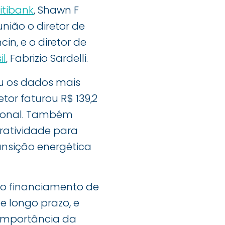
itibank
, Shawn F
nião o diretor de
in, e o diretor de
il
, Fabrizio Sardelli.
u os dados mais
tor faturou R$ 139,2
cional. Também
ratividade para
ansição energética
do financiamento de
e longo prazo, e
a importância da