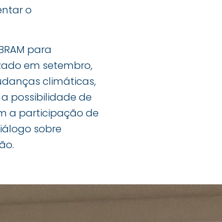
entar o
IBRAM para
lizado em setembro,
udanças climáticas,
 a possibilidade de
m a participação de
diálogo sobre
ão.