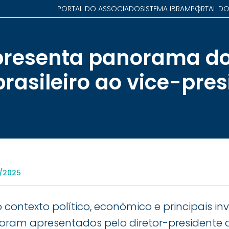
PORTAL DO ASSOCIADO
SISTEMA IBRAM
PORTAL DO
resenta panorama do
rasileiro ao vice-pre
8/2025
 contexto político, econômico e principais in
 foram apresentados pelo diretor-presidente 