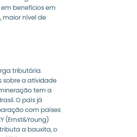
a em benefícios em
 maior nível de
ga tributária.
s sobre a atividade
a mineração tem a
sil. O país já
mparação com países
EY (Ernst&Young)
ributa a bauxita, o