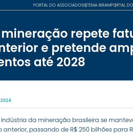
PORTAL DO ASSOCIADO
SISTEMA IBRAM
PORTAL DO
 mineração repete fa
nterior e pretende amp
entos até 2028
/2024
indústria da mineração brasileira se mantev
anterior, passando de R$ 250 bilhões para R