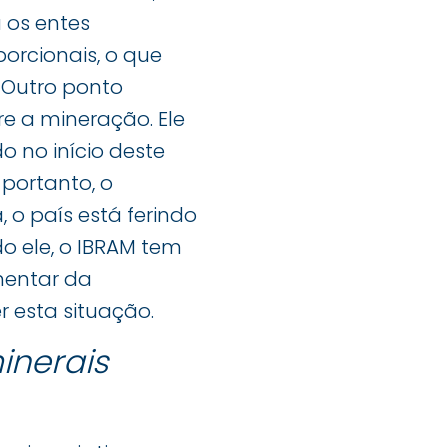
a os entes
orcionais, o que
. Outro ponto
re a mineração. Ele
o no início deste
, portanto, o
 o país está ferindo
o ele, o IBRAM tem
mentar da
r esta situação.
inerais