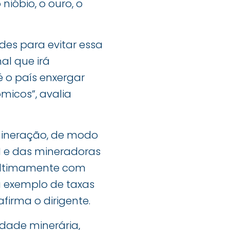
nióbio, o ouro, o
des para evitar essa
al que irá
é o país enxergar
micos”, avalia
 mineração, de modo
M e das mineradoras
 ultimamente com
a exemplo de taxas
afirma o dirigente.
idade minerária,