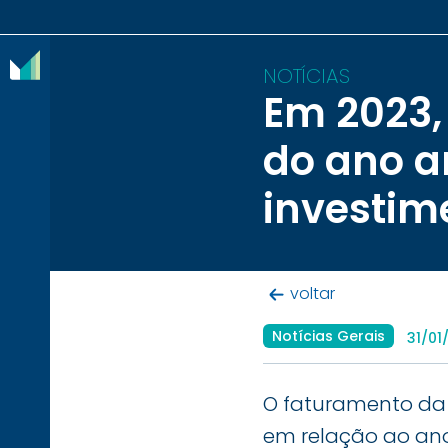
NOTÍCIAS
Em 2023,
O
do ano a
IBRAM
investim
ASSOCIADOS
CONTEÚDOS
voltar
IMPRENSA
Notícias Gerais
31/01
NOTÍCIAS
EVENTOS
O faturamento da 
CONTATO
em relação ao ano 