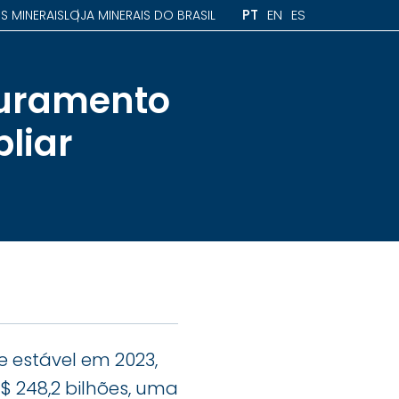
PT
EN
ES
S MINERAIS
LOJA MINERAIS DO BRASIL
turamento
liar
e estável em 2023,
$ 248,2 bilhões, uma