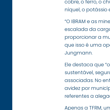
cobre, o ferro, o 
níquel, o potássio e
“O IBRAM e as mine
escalada da carga 
proporcionar a mul
que isso é uma op
Jungmann.
Ele destaca que “
sustentável, segu
associadas. No en
avidez por municí
referentes a alega
Apenas a TFRM, um