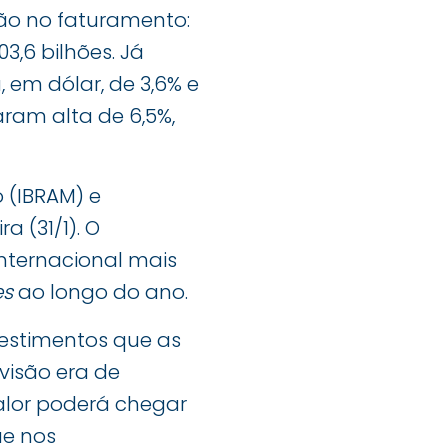
ão no faturamento:
3,6 bilhões. Já
, em dólar, de 3,6% e
raram alta de 6,5%,
 (IBRAM) e
a (31/1). O
internacional mais
es
ao longo do ano.
vestimentos que as
visão era de
valor poderá chegar
ue nos