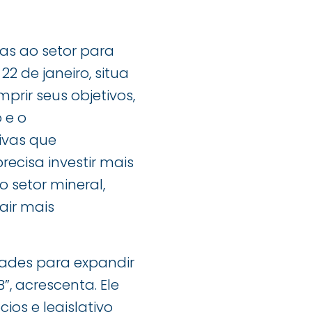
vas ao setor para
2 de janeiro, situa
rir seus objetivos,
 e o
tivas que
ecisa investir mais
 setor mineral,
air mais
dades para expandir
”, acrescenta. Ele
os e legislativo