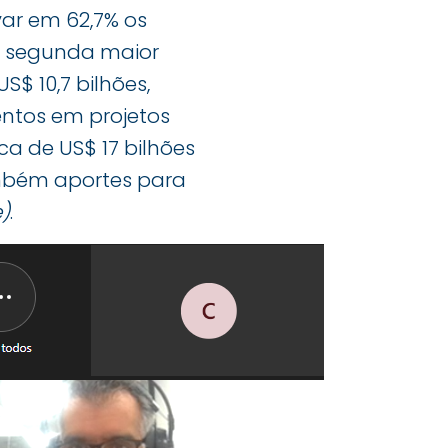
var em 62,7% os
 a segunda maior
S$ 10,7 bilhões,
entos em projetos
ca de US$ 17 bilhões
ambém aportes para
)
.