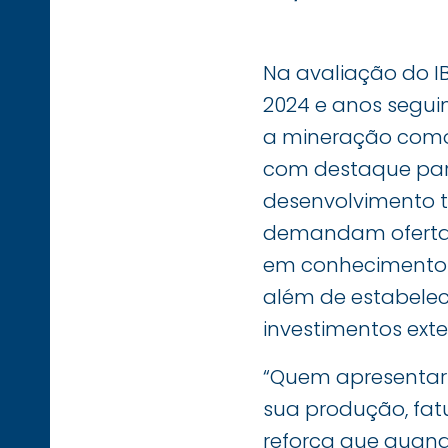
Na avaliação do IB
2024 e anos seguint
a mineração como 
com destaque para
desenvolvimento te
demandam oferta c
em conhecimento g
além de estabelece
investimentos exte
“Quem apresentar 
sua produção, fatu
reforça que quand