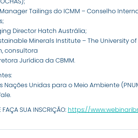
ROCHAS);
 Manager Tailings do ICMM – Conselho Intern
s;
ng Director Hatch Austrália;
stainable Minerals Institute – The University 
, consultora
Diretora Jurídica da CBMM.
tes:
s Nações Unidas para o Meio Ambiente (PNU
ale.
 E FAÇA SUA INSCRIÇÃO:
https://www.webinarib