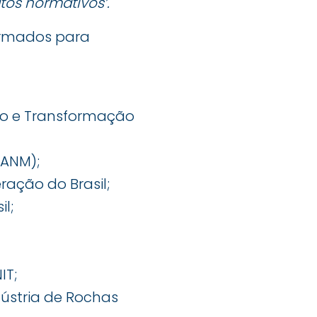
tos normativos’.
firmados para
ção e Transformação
(ANM);
ração do Brasil;
l;
IT;
dústria de Rochas