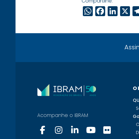
Compartilhe:
WhatsAp
Faceb
Link
X
Assi
O
QU
S
Acompanhe o IBRAM
Go
C
D