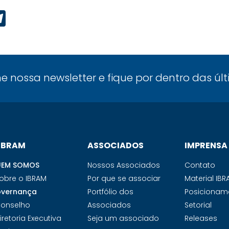
p
ook
edIn
Telegram
ne nossa newsletter e fique por dentro das úl
 IBRAM
ASSOCIADOS
IMPRENSA
EM SOMOS
Nossos Associados
Contato
obre o IBRAM
Por que se associar
Material IB
vernança
Portfólio dos
Posicionam
onselho
Associados
Setorial
iretoria Executiva
Seja um associado
Releases