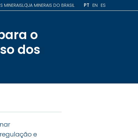
PT
EN
ES
S MINERAIS
LOJA MINERAIS DO BRASIL
para o
uso dos
inar
 regulação e