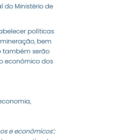
l do Ministério de
belecer políticas
e mineração, bem
nto também serão
to econômico dos
 economia,
icos e econômicos’;