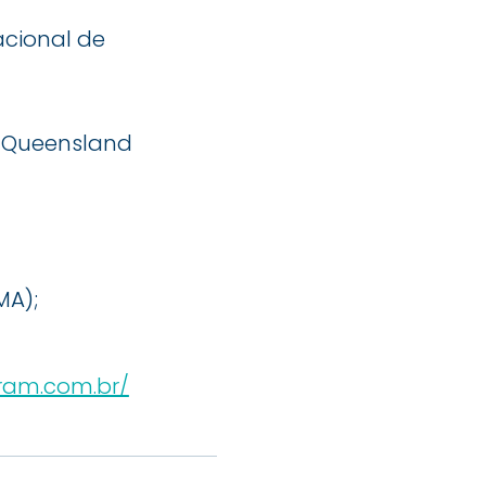
acional de
of Queensland
MA);
ram.com.br/