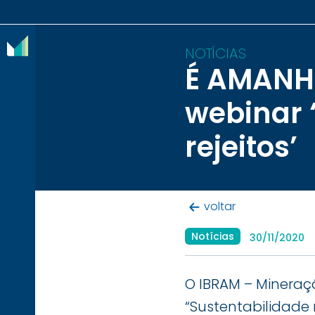
NOTÍCIAS
É AMANHÃ
O
webinar 
IBRAM
rejeitos’
ASSOCIADOS
CONTEÚDOS
voltar
IMPRENSA
Notícias
30/11/2020
NOTÍCIAS
EVENTOS
O IBRAM – Mineraçã
CONTATO
“Sustentabilidade