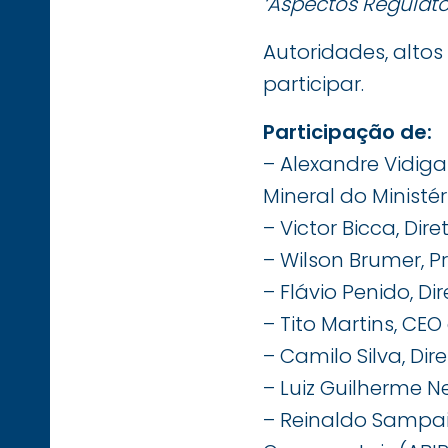
‘Aspectos Regulató
Autoridades, altos
participar.
Participação de:
– Alexandre Vidiga
Mineral do Ministé
– Victor Bicca, Di
– Wilson Brumer, P
– Flávio Penido, Di
– Tito Martins, CE
– Camilo Silva, Dir
– Luiz Guilherme N
– Reinaldo Sampaio