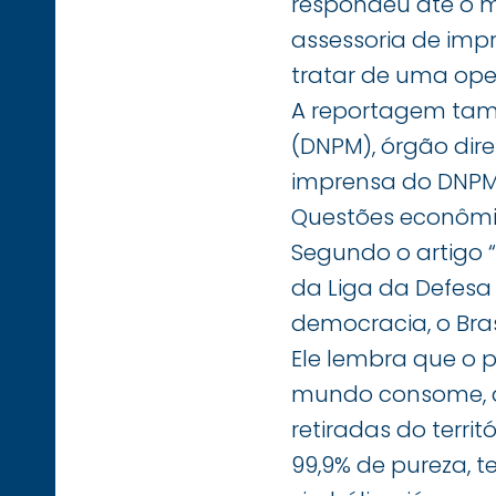
respondeu até o m
assessoria de imp
tratar de uma ope
A reportagem tam
(DNPM), órgão dir
imprensa do DNPM 
Questões econômic
Segundo o artigo 
da Liga da Defesa 
democracia, o Bras
Ele lembra que o p
mundo consome, an
retiradas do territ
99,9% de pureza, 