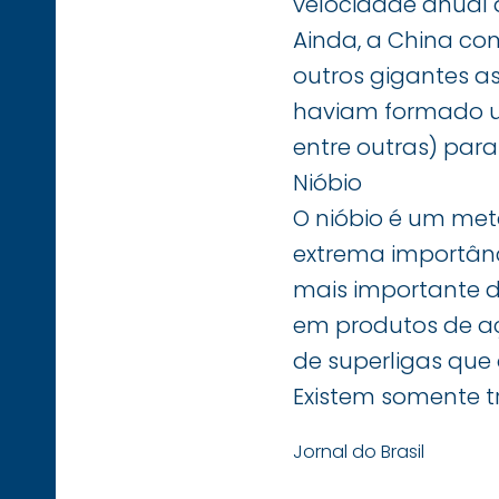
velocidade anual d
Ainda, a China co
outros gigantes as
haviam formado um
entre outras) para
Nióbio
O nióbio é um met
extrema importânci
mais importante d
em produtos de aço
de superligas que
Existem somente t
Jornal do Brasil