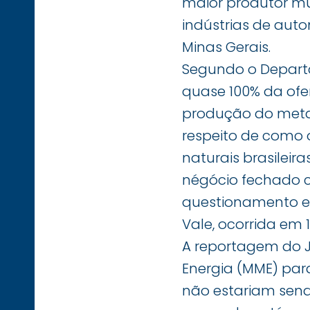
maior produtor mu
indústrias de aut
Minas Gerais.
Segundo o Departa
quase 100% da ofer
produção do meta
respeito de como 
naturais brasileir
négócio fechado 
questionamento em
Vale, ocorrida em 
A reportagem do Jo
Energia (MME) par
não estariam send