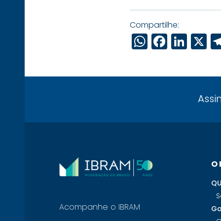
Compartilhe:
WhatsAp
Faceb
Link
X
Assi
O
QU
S
Acompanhe o IBRAM
Go