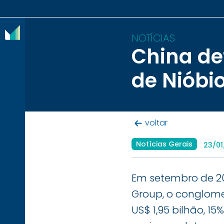
NOTÍCIAS
China de
O
de Nióbio
IBRAM
ASSOCIADOS
voltar
CONTEÚDOS
Notícias Gerais
23/01
IMPRENSA
NOTÍCIAS
Em setembro de 20
Group, o conglomer
EVENTOS
US$ 1,95 bilhão, 1
CONTATO