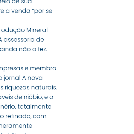
meio de sua
e a venda “por se
rodução Mineral
A assessoria de
inda não o fez.
 empresas e membro
o jornal A nova
s riquezas naturais.
eis de nióbio, e o
nério, totalmente
bio refinado, com
s meramente