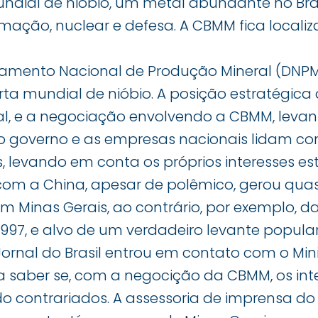
ndial de nióbio, um metal abundante no Brasi
omação, nuclear e defesa. A CBMM fica locali
mento Nacional de Produção Mineral (DNPM),
ta mundial de nióbio. A posição estratégica
l, e a negociação envolvendo a CBMM, leva
o governo e as empresas nacionais lidam co
as, levando em conta os próprios interesses es
com a China, apesar de polêmico, gerou qu
 Minas Gerais, ao contrário, por exemplo, da
1997, e alvo de um verdadeiro levante popular
rnal do Brasil entrou em contato com o Mini
a saber se, com a negocição da CBMM, os int
o contrariados. A assessoria de imprensa d