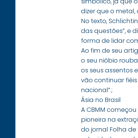
simbólico, já que 
dizer que o metal,
No texto, Schlicht
das questões”, e 
forma de lidar com
Ao fim de seu arti
o seu nióbio roub
os seus assentos e
vão continuar fiéi
nacional”.;
Ásia no Brasil
A CBMM começou a 
pioneira na extraç
do jornal Folha d