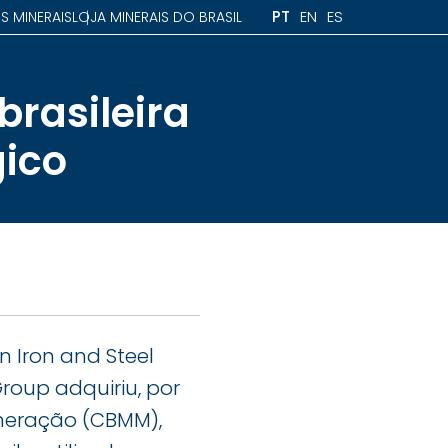
PT
EN
ES
S MINERAIS
LOJA MINERAIS DO BRASIL
rasileira
gico
 Iron and Steel
roup adquiriu, por
ineração (CBMM),