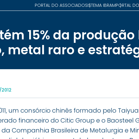
PORTAL DO ASSOCIADO
SISTEMA IBRAM
PORTAL DO
tém 15% da produção b
, metal raro e estraté
/2012
11, um consórcio chinês formado pelo Taiyuan
ado financeiro do Citic Group e o Baosteel G
5% da Companhia Brasileira de Metalurgia e M