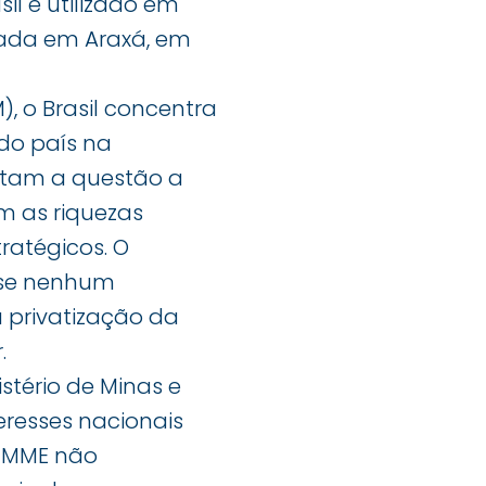
l e utilizado em
zada em Araxá, em
 o Brasil concentra
 do país na
ntam a questão a
m as riquezas
tratégicos. O
ase nenhum
 privatização da
.
stério de Minas e
eresses nacionais
o MME não