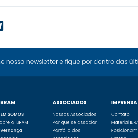
p
ook
edIn
Telegram
ne nossa newsletter e fique por dentro das úl
 IBRAM
ASSOCIADOS
IMPRENSA
EM SOMOS
Nossos Associados
Contato
obre o IBRAM
Por que se associar
Material IB
vernança
Portfólio dos
Posicionam