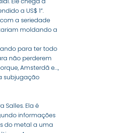
ial. Ele chega a
endido a US$ 1”.
a com a seriedade
estariam moldando a
agando para ter todo
para não perderem
Iorque, Amsterdã e…,
 da subjugação
Salles. Ela é
Segundo informações
es do metal a uma