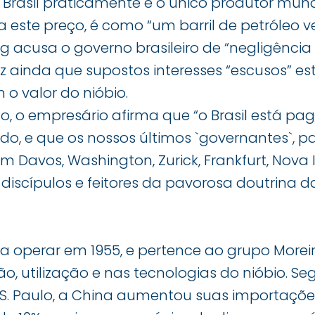
o Brasil praticamente é o único produtor mund
 a este preço, é como “um barril de petróleo v
ing acusa o governo brasileiro de “negligênci
diz ainda que supostos interesses “escusos” 
 o valor do nióbio.
go, o empresário afirma que “o Brasil está p
ado, e que os nossos últimos `governantes`, 
m Davos, Washington, Zurick, Frankfurt, Nova 
s discípulos e feitores da pavorosa doutrina
operar em 1955, e pertence ao grupo Moreira 
ão, utilização e nas tecnologias do nióbio. 
e S. Paulo, a China aumentou suas importaçõ