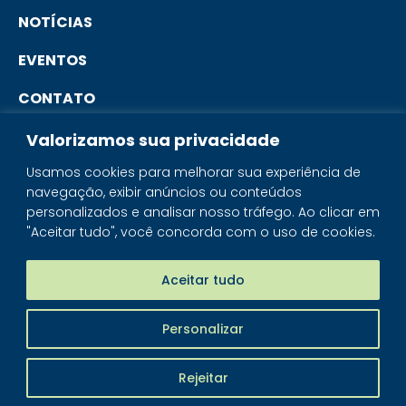
NOTÍCIAS
EVENTOS
CONTATO
Valorizamos sua privacidade
PORTAL DO ASSOCIADO
Usamos cookies para melhorar sua experiência de
navegação, exibir anúncios ou conteúdos
SISTEMA IBRAM
personalizados e analisar nosso tráfego. Ao clicar em
"Aceitar tudo", você concorda com o uso de cookies.
PORTAL DOS MINERAIS
LOJA MINERAIS DO BRASIL
Aceitar tudo
Personalizar
IBRAM - © 2026 Todos os direitos reservados
Rejeitar
Piloti