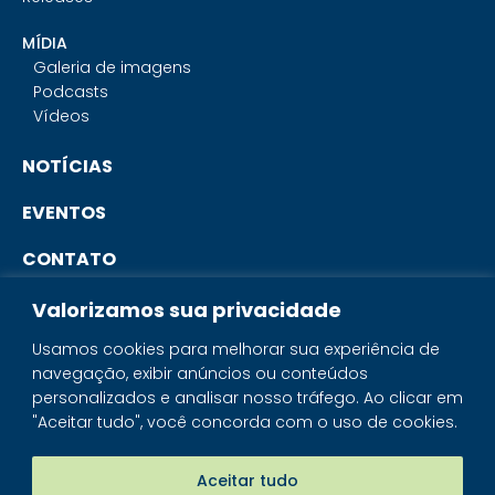
MÍDIA
Galeria de imagens
Podcasts
Vídeos
NOTÍCIAS
EVENTOS
CONTATO
Valorizamos sua privacidade
PORTAL DO ASSOCIADO
Usamos cookies para melhorar sua experiência de
navegação, exibir anúncios ou conteúdos
SISTEMA IBRAM
personalizados e analisar nosso tráfego. Ao clicar em
"Aceitar tudo", você concorda com o uso de cookies.
PORTAL DOS MINERAIS
LOJA MINERAIS DO BRASIL
Aceitar tudo