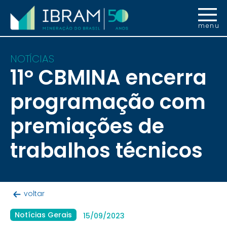
menu
NOTÍCIAS
11º CBMINA encerra
programação com
premiações de
trabalhos técnicos
voltar
Notícias Gerais
15/09/2023