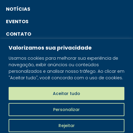
NOTÍCIAS
EVENTOS
CONTATO
Valorizamos sua privacidade
PORTAL DO ASSOCIADO
Usamos cookies para melhorar sua experiência de
navegação, exibir anúncios ou conteúdos
SISTEMA IBRAM
personalizados e analisar nosso tráfego. Ao clicar em
"Aceitar tudo", você concorda com o uso de cookies.
PORTAL DOS MINERAIS
LOJA MINERAIS DO BRASIL
Aceitar tudo
Personalizar
IBRAM - © 2026 Todos os direitos reservados
Rejeitar
Piloti