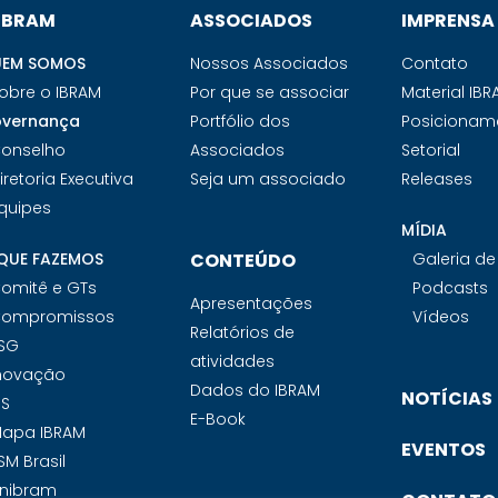
 IBRAM
ASSOCIADOS
IMPRENSA
EM SOMOS
Nossos Associados
Contato
obre o IBRAM
Por que se associar
Material IB
vernança
Portfólio dos
Posicionam
onselho
Associados
Setorial
iretoria Executiva
Seja um associado
Releases
quipes
MÍDIA
QUE FAZEMOS
CONTEÚDO
Galeria d
omitê e GTs
Podcasts
Apresentações
ompromissos
Vídeos
Relatórios de
SG
atividades
novação
Dados do IBRAM
NOTÍCIAS
PS
E-Book
apa IBRAM
EVENTOS
SM Brasil
nibram