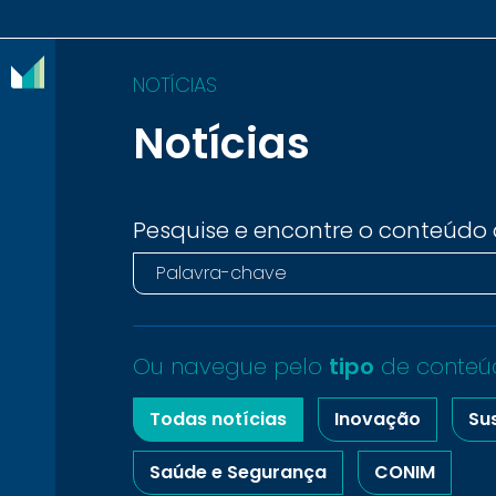
NOTÍCIAS
Notícias
O
IBRAM
ASSOCIADOS
Pesquise e encontre o conteúdo 
CONTEÚDOS
IMPRENSA
Ou navegue pelo
tipo
de conteú
NOTÍCIAS
Todas notícias
Inovação
Su
EVENTOS
Saúde e Segurança
CONIM
CONTATO