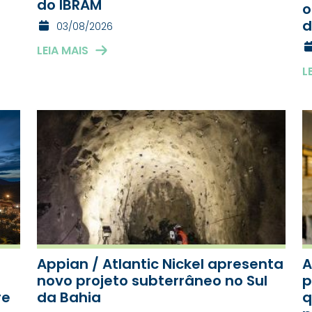
do IBRAM
o
d
03/08/2026
LEIA MAIS
L
Appian / Atlantic Nickel apresenta
A
novo projeto subterrâneo no Sul
p
re
da Bahia
q