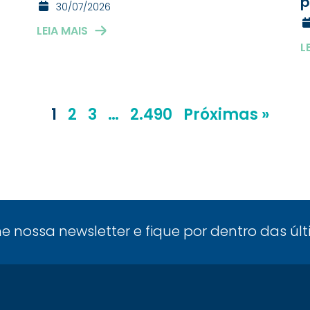
p
30/07/2026
LEIA MAIS
L
1
2
3
…
2.490
Próximas »
ne nossa newsletter e fique por dentro das úl