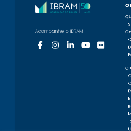
O
QU
S
Acompanhe o IBRAM
Go
C
D
E
O 
C
C
E
I
I
M
T
U