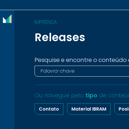
IMPRENSA
Releases
O
IBRAM
ASSOCIADOS
Pesquise e encontre o conteúdo 
CONTEÚDOS
IMPRENSA
Ou navegue pelo
tipo
de conteú
NOTÍCIAS
Contato
Material IBRAM
Posi
EVENTOS
CONTATO