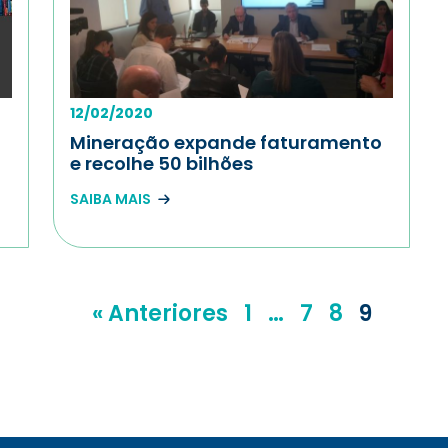
12/02/2020
a
Mineração expande faturamento
e recolhe 50 bilhões
SAIBA MAIS
« Anteriores
1
…
7
8
9