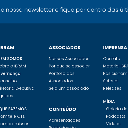
ne nossa newsletter e fique por dentro das úl
 IBRAM
ASSOCIADOS
IMPRENSA
EM SOMOS
Nossos Associados
Contato
obre o IBRAM
Por que se associar
Material IB
vernança
Portfólio dos
Posicionam
onselho
Associados
Setorial
iretoria Executiva
Seja um associado
Releases
quipes
MÍDIA
QUE FAZEMOS
CONTEÚDO
Galeria d
omitê e GTs
Podcasts
Apresentações
ompromissos
Vídeos
Relatórios de