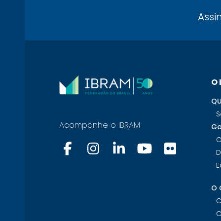
Assi
O
QU
S
Acompanhe o IBRAM
Go
C
D
E
O 
C
C