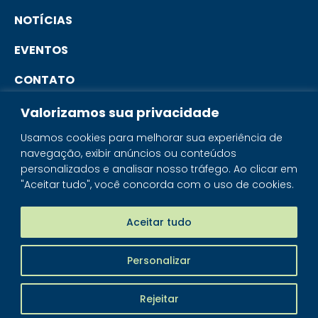
NOTÍCIAS
EVENTOS
CONTATO
Valorizamos sua privacidade
PORTAL DO ASSOCIADO
Usamos cookies para melhorar sua experiência de
navegação, exibir anúncios ou conteúdos
SISTEMA IBRAM
personalizados e analisar nosso tráfego. Ao clicar em
"Aceitar tudo", você concorda com o uso de cookies.
PORTAL DOS MINERAIS
LOJA MINERAIS DO BRASIL
Aceitar tudo
Personalizar
IBRAM - © 2026 Todos os direitos reservados
Rejeitar
Piloti