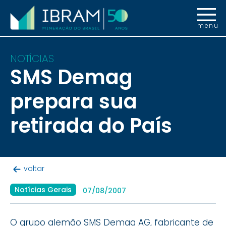
menu
NOTÍCIAS
SMS Demag
prepara sua
retirada do País
voltar
Notícias Gerais
07/08/2007
O grupo alemão SMS Demag AG, fabricante de