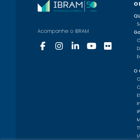
O
QU
S
Acompanhe o IBRAM
Go
C
D
E
O 
C
C
E
I
I
M
T
U