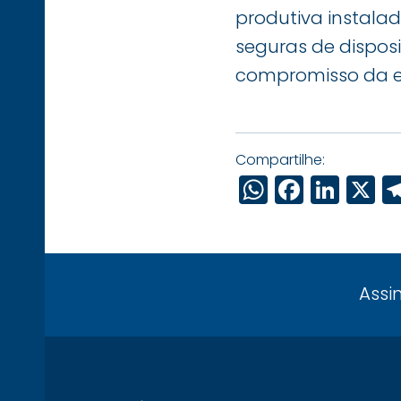
produtiva instalad
seguras de disposi
compromisso da em
Compartilhe:
WhatsAp
Faceb
Link
X
Assi