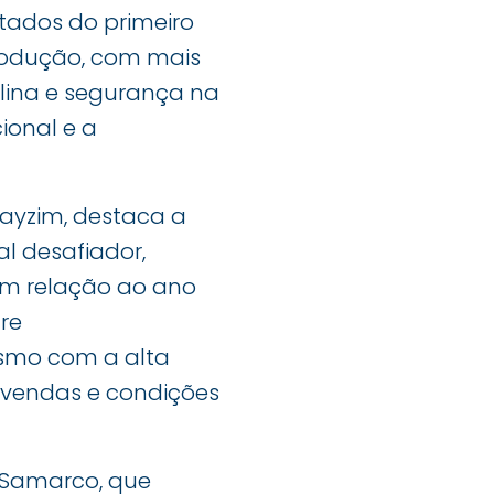
tados do primeiro
rodução, com mais
plina e segurança na
ional e a
elayzim, destaca a
l desafiador,
em relação ao ano
re
esmo com a alta
o, vendas e condições
 Samarco, que