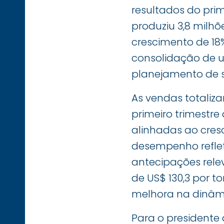
resultados do prim
produziu 3,8 milhõ
crescimento de 18
consolidação de 
planejamento de 
As vendas totaliz
primeiro trimestr
alinhadas ao cres
desempenho refle
antecipações relev
de US$ 130,3 por 
melhora na dinâm
Para o presidente 