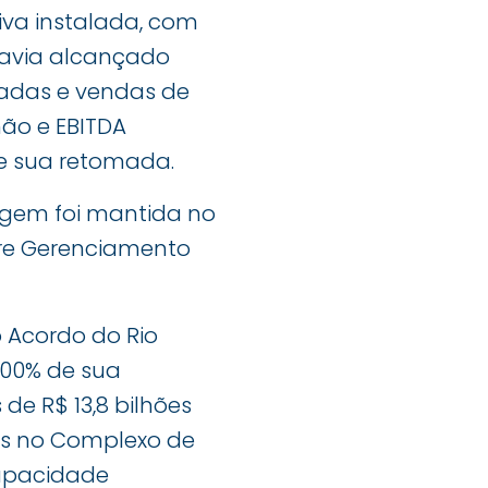
va instalada, com
 havia alcançado
ladas e vendas de
hão e EBITDA
de sua retomada.
agem foi mantida no
bre Gerenciamento
Acordo do Rio
100% de sua
e R$ 13,8 bilhões
os no Complexo de
capacidade