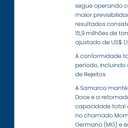
segue operando c
maior previsibilid
resultados consis
15,9 milhões de ton
ajustado de US$ 1
A conformidade to
período, incluind
de Rejeitos.
A Samarco mantém
Doce e a retomada 
capacidade total 
no chamado Momen
Germano (MG) e em