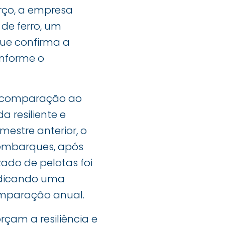
arço, a empresa
 de ferro, um
ue confirma a
onforme o
na comparação ao
 resiliente e
estre anterior, o
embarques, após
zado de pelotas foi
indicando uma
omparação anual.
rçam a resiliência e