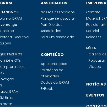
 IBRAM
ASSOCIADOS
IMPRENSA
EM SOMOS
Nossos Associados
Contato
obre o IBRAM
Por que se associar
Material IB
vernança
Portfólio dos
Posicionam
onselho
Associados
Setorial
iretoria Executiva
Seja um associado
Releases
quipes
MÍDIA
QUE FAZEMOS
CONTEÚDO
Galeria d
omitê e GTs
Podcasts
Apresentações
ompromissos
Vídeos
Relatórios de
SG
atividades
novação
Dados do IBRAM
NOTÍCIAS
PS
E-Book
apa IBRAM
EVENTOS
SM Brasil
nibram
CONTATO