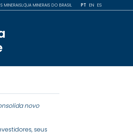
PT
EN
ES
S MINERAIS
LOJA MINERAIS DO BRASIL
a
e
onsolida novo
vestidores, seus