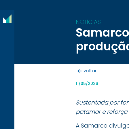
NOTÍCIAS
Samarco 
O
produção
IBRAM
ASSOCIADOS
voltar
CONTEÚDOS
11/05/2026
IMPRENSA
NOTÍCIAS
Sustentada por fo
patamar e reforça 
EVENTOS
CONTATO
A Samarco divulgou