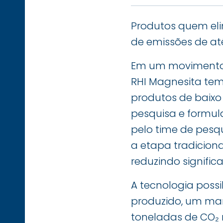
Produtos quem el
de emissões de at
Em um movimento p
RHI Magnesita tem
produtos de baixo 
pesquisa e formul
pelo time de pesq
a etapa tradicion
reduzindo signific
A tecnologia possi
produzido, um mar
toneladas de CO₂ 