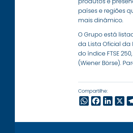
produtos e presen
países e regiões 
mais dinâmico.
O Grupo está list
da Lista Oficial d
do índice FTSE 25
(Wiener Börse). Pa
Compartilhe:
WhatsAp
Faceb
Link
X