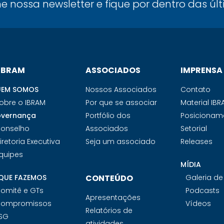
ne nossa newsletter e fique por dentro das úl
 IBRAM
ASSOCIADOS
IMPRENSA
EM SOMOS
Nossos Associados
Contato
obre o IBRAM
Por que se associar
Material IB
vernança
Portfólio dos
Posicionam
onselho
Associados
Setorial
iretoria Executiva
Seja um associado
Releases
quipes
MÍDIA
QUE FAZEMOS
CONTEÚDO
Galeria d
omitê e GTs
Podcasts
Apresentações
ompromissos
Vídeos
Relatórios de
SG
atividades