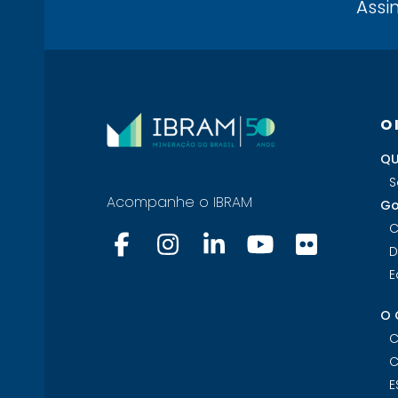
Assi
O
QU
S
Acompanhe o IBRAM
Go
C
D
E
O 
C
C
E