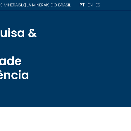
PT
EN
ES
S MINERAIS
LOJA MINERAIS DO BRASIL
uisa &
dade
ência