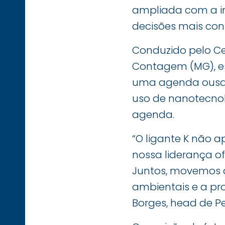
ampliada com a in
decisões mais cons
Conduzido pelo Ce
Contagem (MG), e
uma agenda ousad
uso de nanotecnol
agenda.
“O ligante K não 
nossa liderança o
Juntos, movemos o
ambientais e a pr
Borges, head de P