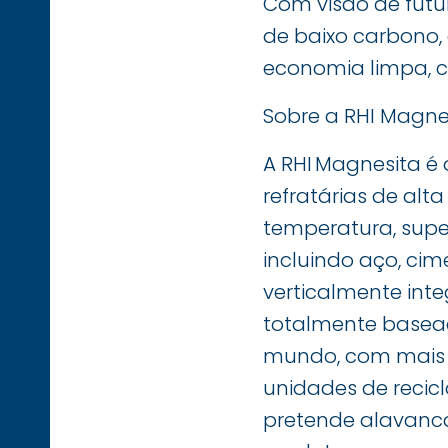
Com visão de futu
de baixo carbono,
economia limpa, ci
Sobre a RHI Magne
A RHI Magnesita é 
refratárias de alt
temperatura, supe
incluindo aço, cim
verticalmente inte
totalmente basea
mundo, com mais d
unidades de recicl
pretende alavancar