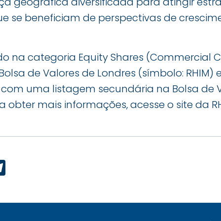
ça geográfica diversificada para atingir est
que se beneficiam de perspectivas de cresci
ado na categoria Equity Shares (Commercial 
a Bolsa de Valores de Londres (símbolo: RHIM) 
0, com uma listagem secundária na Bolsa de 
ra obter mais informações, acesse o site da R
p
ook
edIn
Telegram