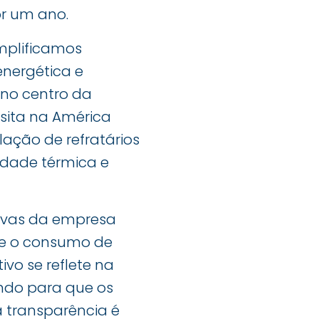
or um ano.
implificamos
nergética e
 no centro da
esita na América
lação de refratários
dade térmica e
ivas da empresa
 e o consumo de
ivo se reflete na
ndo para que os
a transparência é