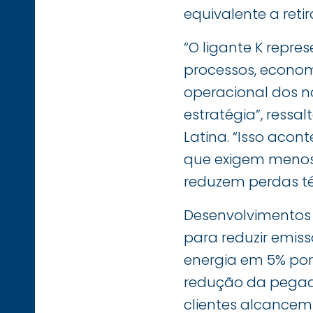
equivalente a ret
“O ligante K repre
processos, econom
operacional dos n
estratégia”, ressa
Latina. “Isso acon
que exigem menos
reduzem perdas té
Desenvolvimentos
para reduzir emis
energia em 5% por 
redução da pegada
clientes alcancem