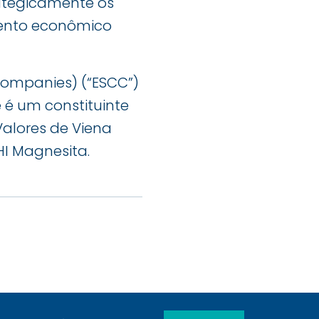
rategicamente os
mento econômico
Companies) (“ESCC”)
e é um constituinte
Valores de Viena
HI Magnesita.