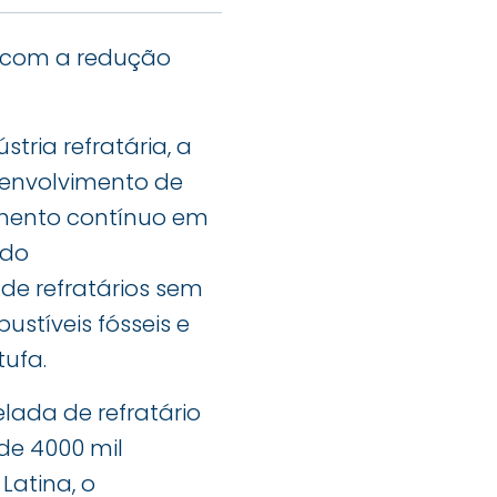
 com a redução
ria refratária, a
senvolvimento de
timento contínuo em
ido
de refratários sem
stíveis fósseis e
tufa.
lada de refratário
de 4000 mil
Latina, o