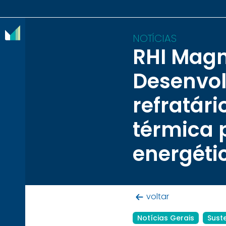
NOTÍCIAS
RHI Magn
O
Desenvol
IBRAM
refratár
ASSOCIADOS
térmica 
CONTEÚDOS
energéti
IMPRENSA
NOTÍCIAS
EVENTOS
voltar
CONTATO
Notícias Gerais
Sust