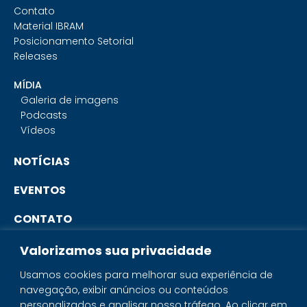
Contato
Material IBRAM
Posicionamento Setorial
Releases
MÍDIA
Galeria de imagens
Podcasts
Vídeos
NOTÍCIAS
EVENTOS
CONTATO
Valorizamos sua privacidade
PORTAL DO ASSOCIADO
Usamos cookies para melhorar sua experiência de
navegação, exibir anúncios ou conteúdos
SISTEMA IBRAM
personalizados e analisar nosso tráfego. Ao clicar em