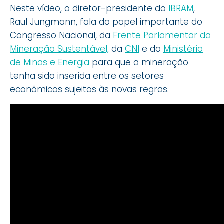
Neste vídeo, o diretor-presidente do
IBRAM
,
Raul Jungmann, fala do papel importante do
Congresso Nacional, da
Frente Parlamentar da
Mineração Sustentável,
da
CNI
e do
Ministério
de Minas e Energia
para que a mineração
tenha sido inserida entre os setores
econômicos sujeitos às novas regras.