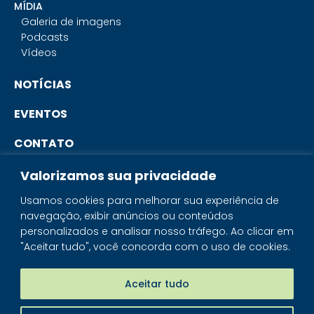
MÍDIA
Galeria de imagens
Podcasts
Vídeos
NOTÍCIAS
EVENTOS
CONTATO
Valorizamos sua privacidade
PORTAL DO ASSOCIADO
Usamos cookies para melhorar sua experiência de
navegação, exibir anúncios ou conteúdos
SISTEMA IBRAM
personalizados e analisar nosso tráfego. Ao clicar em
"Aceitar tudo", você concorda com o uso de cookies.
PORTAL DOS MINERAIS
LOJA MINERAIS DO BRASIL
Aceitar tudo