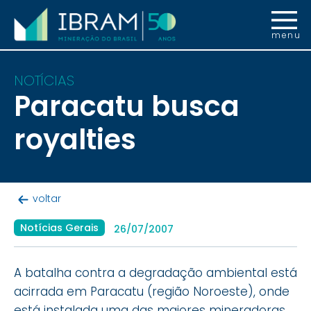
menu
NOTÍCIAS
Paracatu busca
royalties
voltar
Notícias Gerais
26/07/2007
A batalha contra a degradação ambiental está
acirrada em Paracatu (região Noroeste), onde
está instalada uma das maiores mineradoras