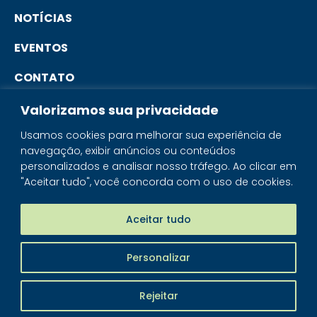
NOTÍCIAS
EVENTOS
CONTATO
Valorizamos sua privacidade
PORTAL DO ASSOCIADO
Usamos cookies para melhorar sua experiência de
navegação, exibir anúncios ou conteúdos
SISTEMA IBRAM
personalizados e analisar nosso tráfego. Ao clicar em
"Aceitar tudo", você concorda com o uso de cookies.
PORTAL DOS MINERAIS
LOJA MINERAIS DO BRASIL
Aceitar tudo
Personalizar
IBRAM - © 2026 Todos os direitos reservados
Rejeitar
Piloti