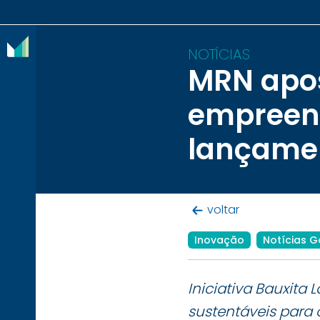
NOTÍCIAS
MRN apos
O
empreen
IBRAM
lançamen
ASSOCIADOS
CONTEÚDOS
voltar
IMPRENSA
Inovação
Notícias G
NOTÍCIAS
EVENTOS
Iniciativa Bauxita 
CONTATO
sustentáveis para 