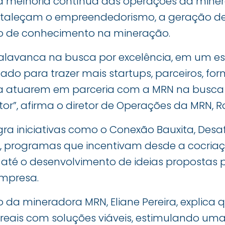
 melhoria contínua das operações da miner
taleçam o empreendedorismo, a geração de
 de conhecimento na mineração.
alavanca na busca por excelência, em um es
do para trazer mais startups, parceiros, for
ra atuarem em parceria com a MRN na busca
etor”, afirma o diretor de Operações da MRN, R
gra iniciativas como o Conexão Bauxita, Desaf
a, programas que incentivam desde a cocria
 até o desenvolvimento de ideias propostas p
mpresa.
o da mineradora MRN, Eliane Pereira, explica q
 reais com soluções viáveis, estimulando uma