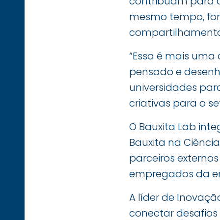
contribuam para a
mesmo tempo, for
compartilhamento
“Essa é mais uma 
pensado e desenha
universidades pa
criativas para o s
O Bauxita Lab inte
Bauxita na Ciênci
parceiros externos
empregados da e
A líder de Inovaçã
conectar desafios