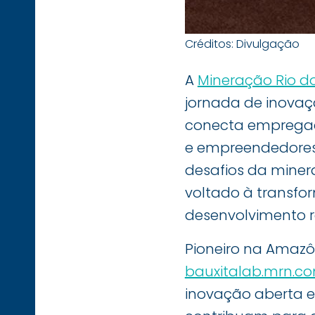
Créditos: Divulgação
A
Mineração Rio d
jornada de inova
conecta empregados
e empreendedores 
desafios da minera
voltado à transfo
desenvolvimento r
Pioneiro na Amazôn
bauxitalab.mrn.co
inovação aberta e