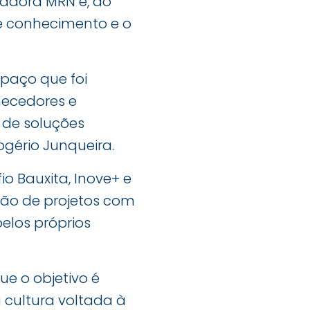
adora MRN e, ao
 conhecimento e o
paço que foi
necedores e
 de soluções
ogério Junqueira.
io Bauxita, Inove+ e
ção de projetos com
elos próprios
ue o objetivo é
 cultura voltada à