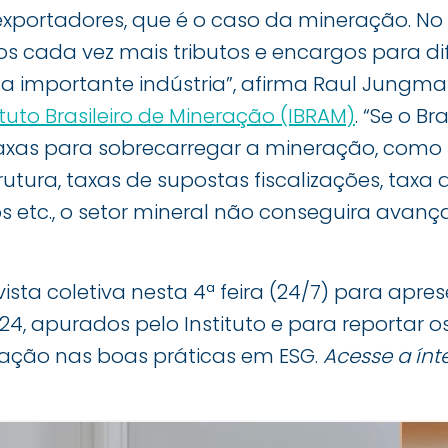
 exportadores, que é o caso da mineração. N
s cada vez mais tributos e encargos para dif
a importante indústria”, afirma Raul Jungman
ituto Brasileiro de Mineração (IBRAM)
. “Se o Bra
axas para sobrecarregar a mineração, como i
rutura, taxas de supostas fiscalizações, taxa 
s etc., o setor mineral não conseguira avançar
vista coletiva nesta 4ª feira (24/7) para apr
S24, apurados pelo Instituto e para reportar 
ração nas boas práticas em ESG.
Acesse a ínt