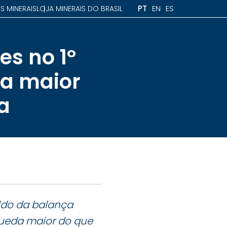
PT
EN
ES
S MINERAIS
LOJA MINERAIS DO BRASIL
s no 1º
da maior
a
aldo da balança
 queda maior do que