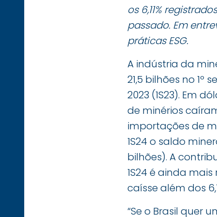
os 6,11% registrad
passado. Em entrev
práticas ESG.
A indústria da mi
21,5 bilhões no 1º
2023 (1S23). Em dó
de minérios caíram
importações de min
1S24 o saldo miner
bilhões). A contri
1S24 é ainda mais 
caísse além dos 6
“Se o Brasil quer 