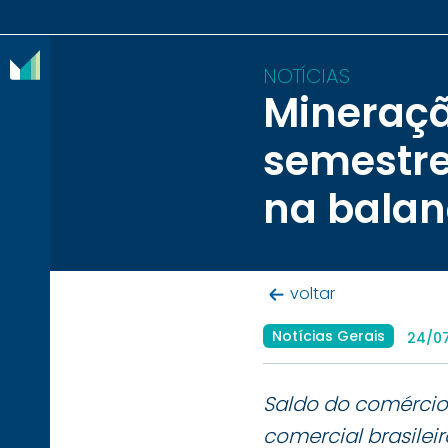
NOTÍCIAS
Mineraçã
O
semestre
IBRAM
na balan
ASSOCIADOS
CONTEÚDOS
voltar
IMPRENSA
Notícias Gerais
24/0
NOTÍCIAS
EVENTOS
Saldo do comércio 
CONTATO
comercial brasilei