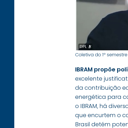
Coletiva do 1º semestre
IBRAM propõe polí
excelente justific
da contribuição e
energética para c
o IBRAM, há divers
que encurtem o c
Brasil detém poten