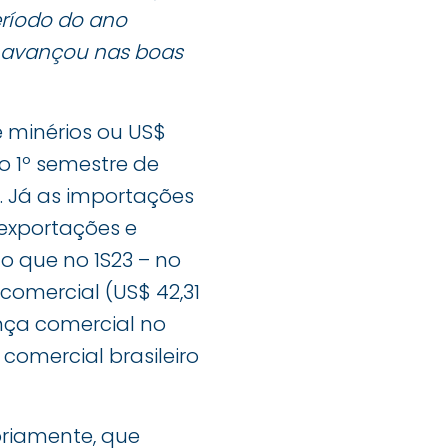
eríodo do ano
l avançou nas boas
 minérios ou US$
o 1º semestre de
. Já as importações
 exportações e
do que no 1S23 – no
comercial (US$ 42,31
ança comercial no
comercial brasileiro
oriamente, que