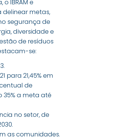
a, o IBRAM e
 delinear metas,
omo segurança de
ia, diversidade e
estão de resíduos
destacam-se:
3.
021 para 21,45% em
centual de
do 35% a meta até
ia no setor, de
2030.
om as comunidades.