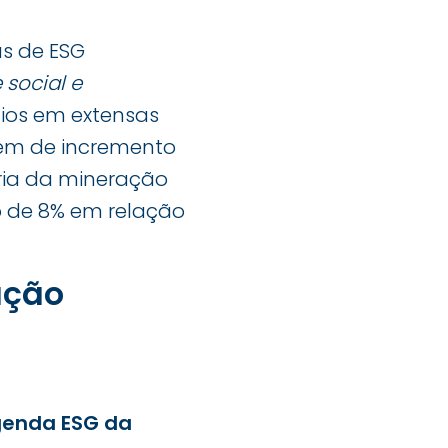
s de ESG
 social e
cios em extensas
além de incremento
ria da mineração
o de 8% em relação
ação
enda ESG da