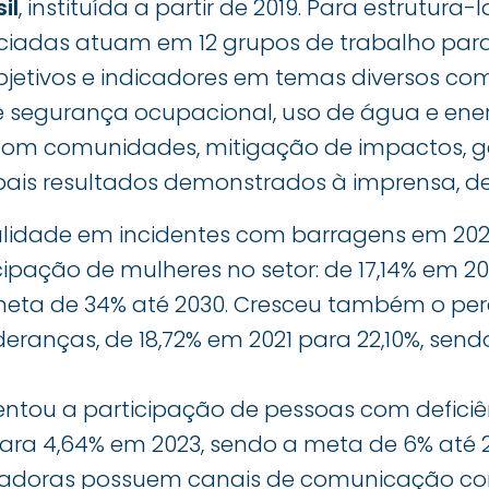
il
, instituída a partir de 2019. Para estrutura-l
iadas atuam em 12 grupos de trabalho para
bjetivos e indicadores em temas diversos c
e segurança ocupacional, uso de água e energ
 com comunidades, mitigação de impactos, g
ncipais resultados demonstrados à imprensa, 
lidade em incidentes com barragens em 202
ipação de mulheres no setor: de 17,14% em 2
meta de 34% até 2030. Cresceu também o per
deranças, de 18,72% em 2021 para 22,10%, sen
u a participação de pessoas com deficiênc
para 4,64% em 2023, sendo a meta de 6% até 
radoras possuem canais de comunicação c