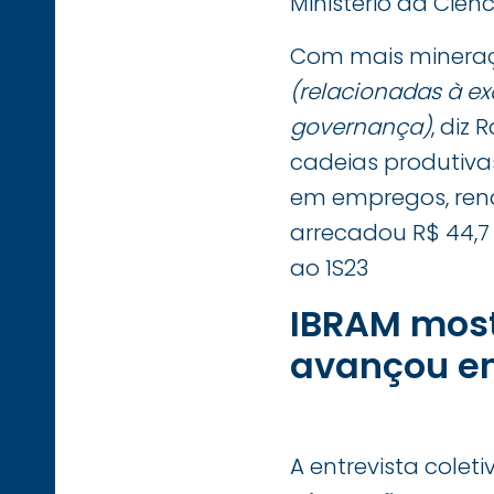
Ministério da Ciên
Com mais mineraçã
(relacionadas à ex
governança)
, diz
cadeias produtivas
em empregos, rend
arrecadou R$ 44,7
ao 1S23
IBRAM most
avançou em
A entrevista cole