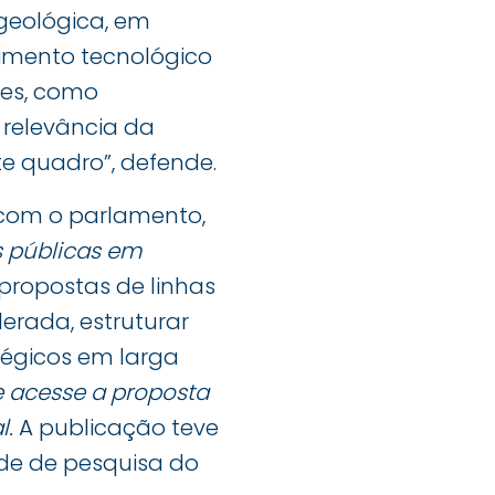
geológica, em
imento tecnológico
res, como
a relevância da
e quadro”, defende.
 com o parlamento,
s públicas em
propostas de linhas
erada, estruturar
tégicos em larga
e acesse a proposta
l.
A publicação teve
ade de pesquisa do