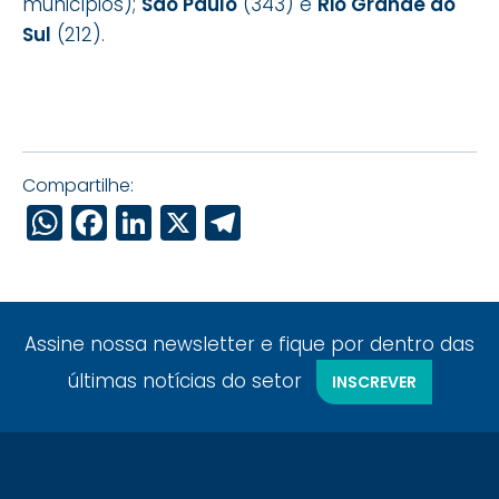
municípios);
São Paulo
(343) e
Rio Grande do
Sul
(212).
Compartilhe:
WhatsApp
Facebook
LinkedIn
X
Telegram
Assine nossa newsletter e fique por dentro das
últimas notícias do setor
INSCREVER