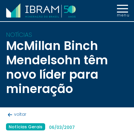
menu
NOTÍCIAS
McMillan Binch
Mendelsohn têm
novo líder para
mineração
voltar
Notícias Gerais
06/03/2007