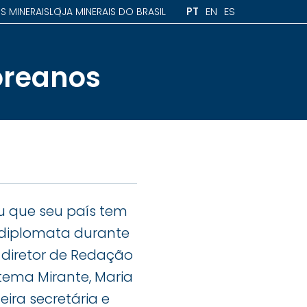
PT
EN
ES
S MINERAIS
LOJA MINERAIS DO BRASIL
oreanos
u que seu país tem
o diplomata durante
o diretor de Redação
tema Mirante, Maria
ra secretária e