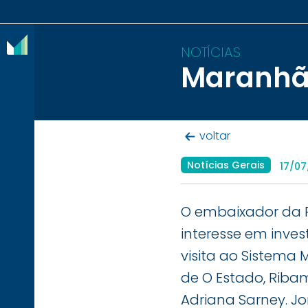
NOTÍCIAS
Maranhão
O
IBRAM
voltar
ASSOCIADOS
Notícias Gerais
17/0
CONTEÚDOS
IMPRENSA
O embaixador da R
interesse em inve
NOTÍCIAS
visita ao Sistema 
EVENTOS
de O Estado, Ribam
CONTATO
Adriana Sarney. J