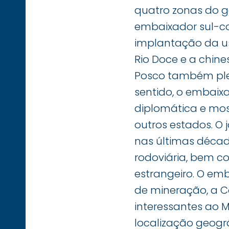
quatro zonas do g
embaixador sul-c
implantação da us
Rio Doce e a chin
Posco também ple
sentido, o embaix
diplomática e mos
outros estados. O 
nas últimas décad
rodoviária, bem co
estrangeiro. O em
de mineração, a C
interessantes ao 
localização geográ