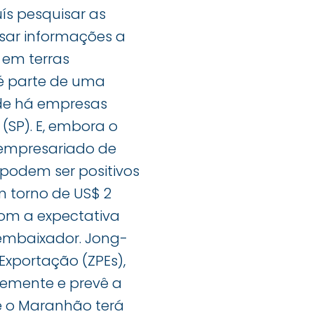
ís pesquisar as
sar informações a
 em terras
 é parte de uma
nde há empresas
(SP). E, embora o
 empresariado de
 podem ser positivos
em torno de US$ 2
com a expectativa
embaixador. Jong-
xportação (ZPEs),
temente e prevê a
ue o Maranhão terá