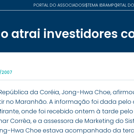
PORTAL DO ASSOCIADO
SISTEMA IBRAM
PORTAL DO
 atrai investidores c
7/2007
epública da Coréia, Jong-Hwa Choe, afirmo
stir no Maranhão. A informação foi dada pel
Mirante, onde foi recebido ontem à tarde pel
ar Corrêa, e a assessora de Marketing do Sis
ong-Hwa Choe estava acompanhado da tercei