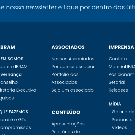
ne nossa newsletter e fique por dentro das úl
 IBRAM
ASSOCIADOS
IMPRENSA
EM SOMOS
Nossos Associados
Contato
obre o IBRAM
Por que se associar
Material IB
vernança
Portfólio dos
Posicionam
onselho
Associados
Setorial
iretoria Executiva
Seja um associado
Releases
quipes
MÍDIA
QUE FAZEMOS
CONTEÚDO
Galeria d
omitê e GTs
Podcasts
Apresentações
ompromissos
Vídeos
Relatórios de