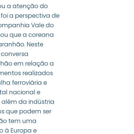
ou a atenção do
oi a perspectiva de
Companhia Vale do
ntou que a coreana
aranhão. Neste
 conversa
nhão em relação a
imentos realizados
ha ferroviária e
tal nacional e
além da indústria
tos que podem ser
nhão tem uma
so à Europa e