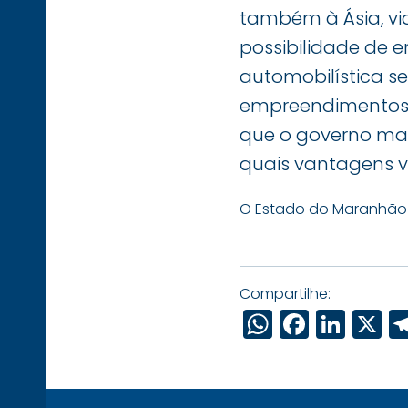
também à Ásia, vi
possibilidade de 
automobilística s
empreendimentos d
que o governo mara
quais vantagens va
O Estado do Maranhão
Compartilhe:
WhatsAp
Faceb
Link
X