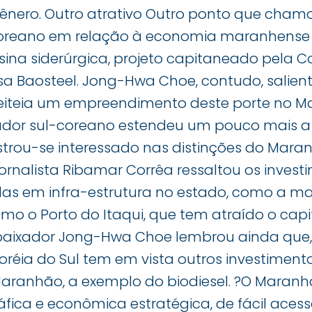
ênero. Outro atrativo Outro ponto que cham
oreano em relação à economia maranhense f
ina siderúrgica, projeto capitaneado pela 
esa Baosteel. Jong-Hwa Choe, contudo, salie
iteia um empreendimento deste porte no M
ador sul-coreano estendeu um pouco mais a
trou-se interessado nas distinções do Mara
jornalista Ribamar Corrêa ressaltou os invest
as em infra-estrutura no estado, como a mal
mo o Porto do Itaqui, que tem atraído o capi
baixador Jong-Hwa Choe lembrou ainda que, 
oréia do Sul tem em vista outros investimen
Maranhão, a exemplo do biodiesel. ?O Mara
fica e econômica estratégica, de fácil aces