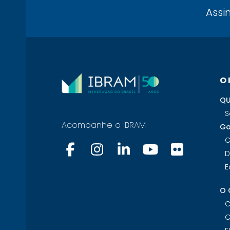
Assi
O
QU
S
Acompanhe o IBRAM
Go
C
D
E
O 
C
C