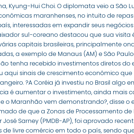
a, Kyung-Hui Choi. O diplomata veio a São Lu
conômicas maranhenses, no intuito de repas
aís, interessadas em expandir seus negócios
baixador sul-coreano destacou que sua visita
árias capitais brasileiras, principalmente o
adas, a exemplo de Manaus (AM) e São Paulo 
o tenha recebido investimentos diretos do
ou aqui sinais de crescimento econômico que
angeiro. ?A Coréia já investiu no Brasil algo 
ncia é aumentar o investimento, ainda mais 
ue o Maranhão vem demonstrando?, disse o 
rmado de que a Zonas de Processamento de E
r José Sarney (PMDB-AP), foi aprovado recen
s de livre comércio em todo o país, sendo q