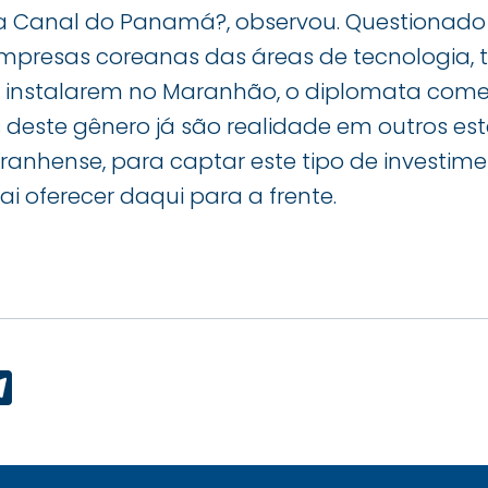
a Canal do Panamá?, observou. Questionado
empresas coreanas das áreas de tecnologia,
e instalarem no Maranhão, o diplomata com
este gênero já são realidade em outros esta
nhense, para captar este tipo de investiment
i oferecer daqui para a frente.
p
ook
edIn
Telegram