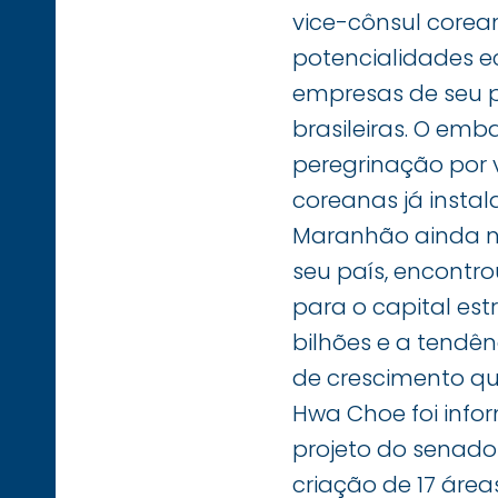
vice-cônsul corean
potencialidades e
empresas de seu p
brasileiras. O em
peregrinação por v
coreanas já instal
Maranhão ainda nã
seu país, encontr
para o capital estr
bilhões e a tendê
de crescimento q
Hwa Choe foi info
projeto do senado
criação de 17 área