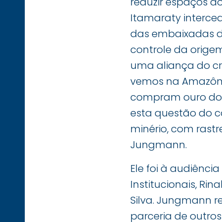
reduzir espaços d
Itamaraty interce
das embaixadas do
controle da origem
uma aliança do cr
vemos na Amazôni
compram ouro do B
esta questão do c
minério, com rastr
Jungmann.
Ele foi à audiênc
Institucionais, Ri
Silva. Jungmann r
parceria de outros