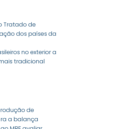
o Tratado de
pação dos países da
leiros no exterior a
ais tradicional
 produção de
ara a balança
 ao MRE avaliar