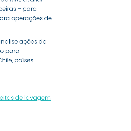
nceiras – para
para operações de
analise ações do
io para
hile, países
speitas de lavagem