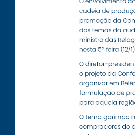
O envolvimento d
cadeia de produçã
promoção da Conf
dos temas da audi
ministro das Relaç
nesta 5ª feira (12/1)
O diretor-preside
o projeto da Conf
organizar em Belé
formulação de pro
para aquela regi
O tema garimpo il
compradores do ou