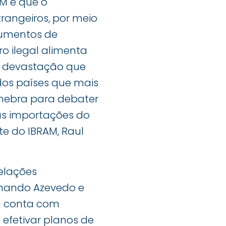
M é que o
rangeiros, por meio
rumentos de
ro ilegal alimenta
da devastação que
os países que mais
enebra para debater
as importações do
te do IBRAM, Raul
elações
ernando Azevedo e
já conta com
 efetivar planos de