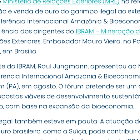
o
Ministério de Relações Exteriores (MRE)
no re
o e venda de ouro do garimpo ilegal ao exte
erência Internacional Amazônia & Bioecono
ência dos dirigentes do
IBRAM – Mineração do
ões Exteriores, Embaixador Mauro Vieira, no P
, em Brasília.
nte do IBRAM, Raul Jungmann, apresentou ao M
erência Internacional Amazônia & Bioeconomia
m (PA), em agosto. O fórum pretende ser um
postas viáveis de desenvolvimento sustentá
ão, com base na expansão da bioeconomia.
egal também esteve em pauta. A atuação do
ro brasileiro, como a Suíça, pode contribuir