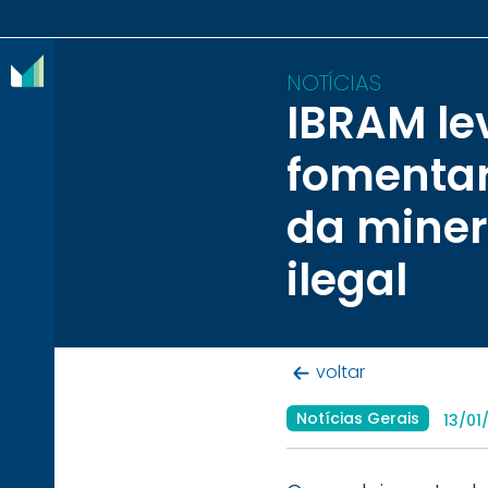
NOTÍCIAS
IBRAM le
O
fomentar
IBRAM
da miner
ASSOCIADOS
ilegal
CONTEÚDOS
IMPRENSA
NOTÍCIAS
voltar
Notícias Gerais
EVENTOS
13/01
CONTATO