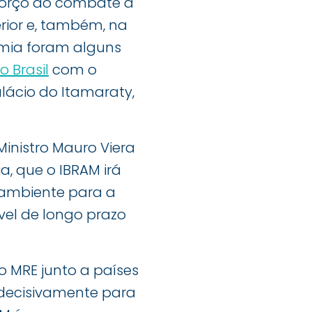
forço ao combate à
rior e, também, na
mia foram alguns
 Brasil
com o
alácio do Itamaraty,
inistro Mauro Viera
, que o IBRAM irá
 ambiente para a
vel de longo prazo
 MRE junto a países
 decisivamente para