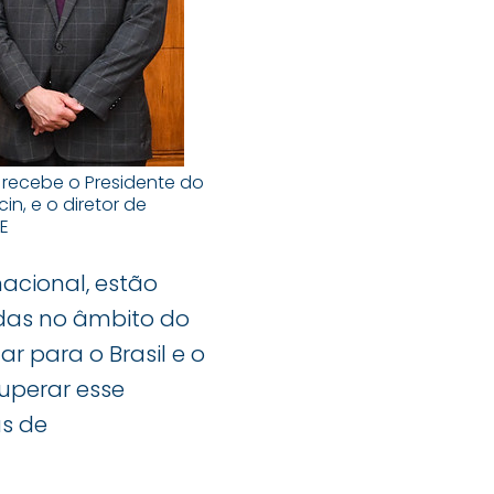
, recebe o Presidente do
in, e o diretor de
E
acional, estão
adas no âmbito do
ar para o Brasil e o
uperar esse
s de