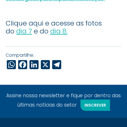
Clique aqui e acesse as fotos
do
dia 7
e do
dia 8.
Compartilhe:
WhatsApp
Facebook
LinkedIn
X
Telegram
Assine nossa newsletter e fique por dentro das
últimas notícias do setor
INSCREVER