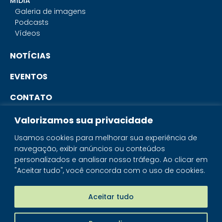
MÍDIA
Galeria de imagens
Podcasts
Vídeos
NOTÍCIAS
EVENTOS
CONTATO
Valorizamos sua privacidade
PORTAL DO ASSOCIADO
Usamos cookies para melhorar sua experiência de
navegação, exibir anúncios ou conteúdos
SISTEMA IBRAM
personalizados e analisar nosso tráfego. Ao clicar em
"Aceitar tudo", você concorda com o uso de cookies.
PORTAL DOS MINERAIS
LOJA MINERAIS DO BRASIL
Aceitar tudo