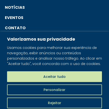
NOTÍCIAS
EVENTOS
CONTATO
Valorizamos sua privacidade
PORTAL DO ASSOCIADO
Usamos cookies para melhorar sua experiência de
navegação, exibir anúncios ou conteúdos
SISTEMA IBRAM
personalizados e analisar nosso tráfego. Ao clicar em
"Aceitar tudo", você concorda com o uso de cookies.
PORTAL DOS MINERAIS
LOJA MINERAIS DO BRASIL
Aceitar tudo
Personalizar
IBRAM - © 2026 Todos os direitos reservados
Rejeitar
Piloti