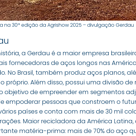
 na 30ª edição da Agrishow 2025 – divulgação Gerdau
au
istória, a Gerdau é a maior empresa brasilei
ais fornecedoras de aços longos nas América
o. No Brasil, também produz aços planos, al
 próprio. Além disso, possui uma divisão de 
o objetivo de empreender em segmentos adj
de empoderar pessoas que constroem o futu
vários países e conta com mais de 30 mil c
rações. Maior recicladora da América Latina
ante matéria-prima: mais de 70% do aço que