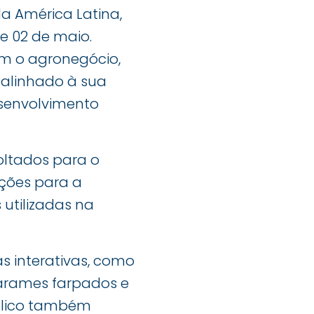
da América Latina,
 e 02 de maio.
m o agronegócio,
 alinhado à sua
desenvolvimento
oltados para o
ções para a
 utilizadas na
 interativas, como
 arames farpados e
úblico também