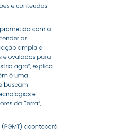
pões e conteúdos
mprometida com a
tender as
tuação ampla e
s e ovalados para
ria agro”, explica
bém é uma
ue buscam
ecnologias e
res da Terra”,
a (PGMT) acontecerá