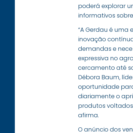
poderá explorar u
informativos sobr
“A Gerdau é uma 
inovação contínua
demandas e neces
expressiva no agr
cercamento até so
Débora Baum, líd
oportunidade par
diariamente o apr
produtos voltados 
afirma.
O anúncio dos ven