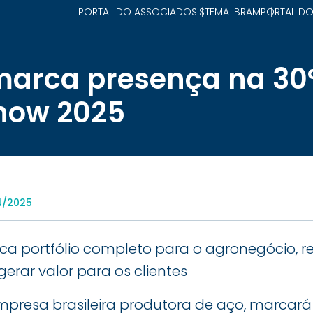
PORTAL DO ASSOCIADO
SISTEMA IBRAM
PORTAL DO
arca presença na 30ª
how 2025
4/2025
 portfólio completo para o agronegócio, r
rar valor para os clientes
empresa brasileira produtora de aço, marcará