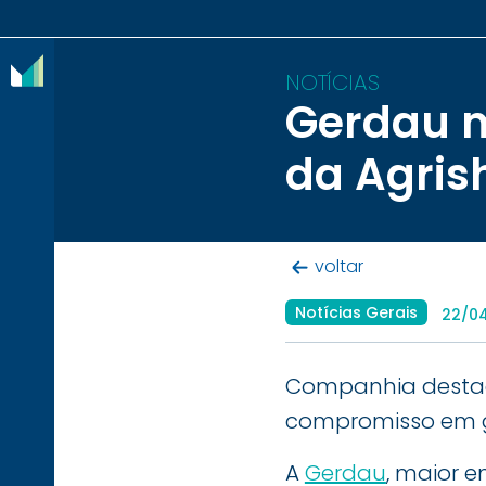
NOTÍCIAS
Gerdau m
O
da Agris
IBRAM
ASSOCIADOS
voltar
CONTEÚDOS
Notícias Gerais
22/0
IMPRENSA
NOTÍCIAS
Companhia destaca
compromisso em ge
EVENTOS
CONTATO
A
Gerdau
, maior 