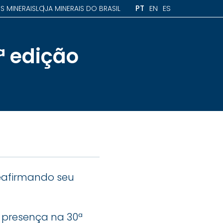
PT
EN
ES
S MINERAIS
LOJA MINERAIS DO BRASIL
 edição
eafirmando seu
 presença na 30ª