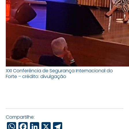
XXI Conferência de Segurança Internacional do
Forte – crédito: divulgação
Compartilhe:
WhatsApp
Facebook
LinkedIn
X
Telegram