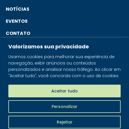
NOTÍCIAS
EVENTOS
CONTATO
Valorizamos sua privacidade
PORTAL DO ASSOCIADO
Usamos cookies para melhorar sua experiência de
navegação, exibir anúncios ou conteúdos
SISTEMA IBRAM
personalizados e analisar nosso tráfego. Ao clicar em
"Aceitar tudo", você concorda com o uso de cookies.
PORTAL DOS MINERAIS
LOJA MINERAIS DO BRASIL
Aceitar tudo
Personalizar
IBRAM - © 2026 Todos os direitos reservados
Rejeitar
Piloti