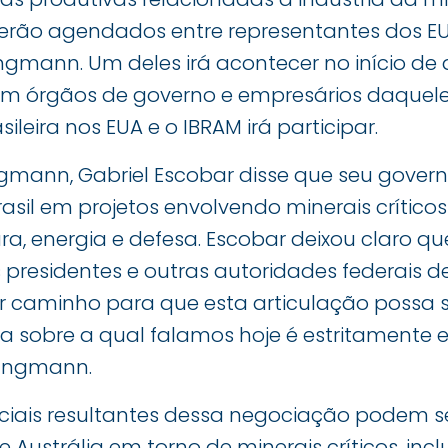
erão agendados entre representantes dos E
Jungmann. Um deles irá acontecer no início de
m órgãos de governo e empresários daquele p
leira nos EUA e o IBRAM irá participar.
mann, Gabriel Escobar disse que seu govern
asil em projetos envolvendo minerais críticos
ura, energia e defesa. Escobar deixou claro qu
 presidentes e outras autoridades federais de
r caminho para que esta articulação possa se
ia sobre a qual falamos hoje é estritamente 
Jungmann.
iais resultantes dessa negociação podem s
 Austrália em torno de minerais críticos, incl