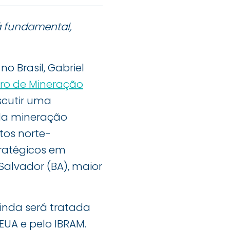
á fundamental,
 Brasil, Gabriel
eiro de Mineração
iscutir uma
 da mineração
tos norte-
tratégicos em
 Salvador (BA), maior
ainda será tratada
UA e pelo IBRAM.