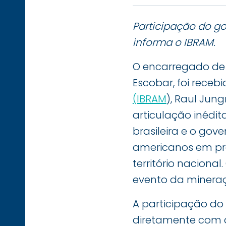
Participação do go
informa o IBRAM.
O encarregado de 
Escobar, foi receb
(IBRAM
), Raul Jung
articulação inédi
brasileira e o gov
americanos em pro
território naciona
evento da mineraç
A participação do 
diretamente com a