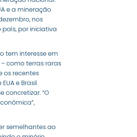
UA e a mineração
 dezembro, nos
aís, por iniciativa
o tem interesse em
 – como terras raras
e os recentes
 EUA e Brasil
 concretizar. “O
econômica”,
er semelhantes ao
uindo o minério