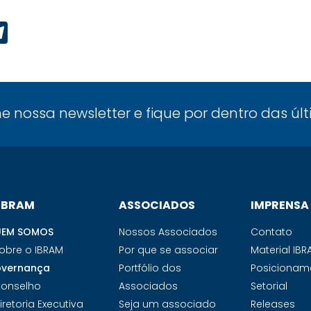
p
ook
edIn
Telegram
ne nossa newsletter e fique por dentro das úl
 IBRAM
ASSOCIADOS
IMPRENSA
EM SOMOS
Nossos Associados
Contato
obre o IBRAM
Por que se associar
Material IB
vernança
Portfólio dos
Posicionam
onselho
Associados
Setorial
iretoria Executiva
Seja um associado
Releases