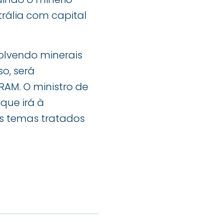
trália com capital
olvendo minerais
so, será
RAM. O ministro de
que irá à
os temas tratados