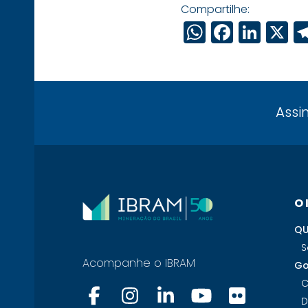
Compartilhe:
WhatsAp
Faceb
Link
X
Assi
O
QU
S
Acompanhe o IBRAM
Go
C
D