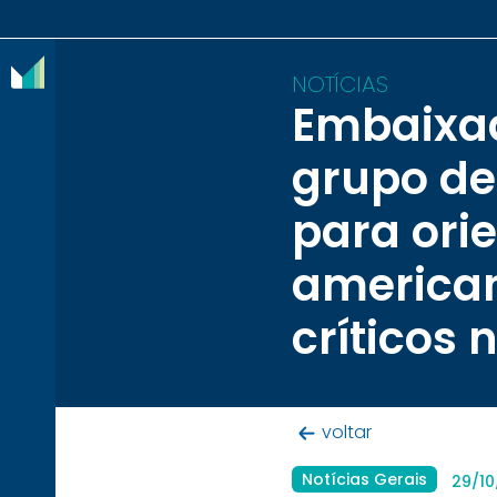
NOTÍCIAS
Embaixad
O
grupo de
IBRAM
para ori
ASSOCIADOS
american
CONTEÚDOS
críticos 
IMPRENSA
NOTÍCIAS
EVENTOS
voltar
CONTATO
Notícias Gerais
29/1