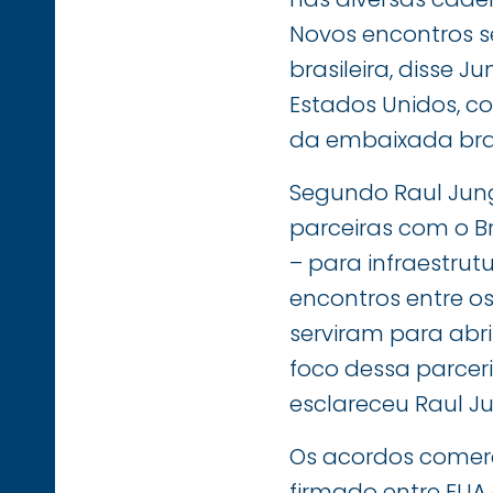
Novos encontros s
brasileira, disse 
Estados Unidos, co
da embaixada brasi
Segundo Raul Jung
parceiras com o Br
– para infraestrut
encontros entre os
serviram para abri
foco dessa parcer
esclareceu Raul 
Os acordos comerc
firmado entre EUA e