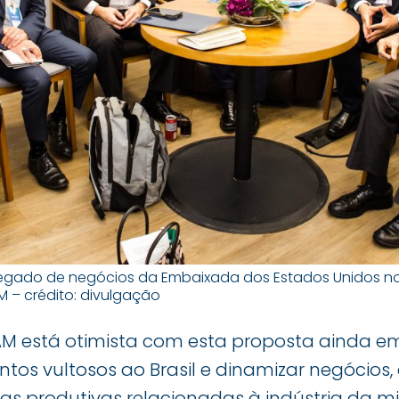
egado de negócios da Embaixada dos Estados Unidos no B
M – crédito: divulgação
RAM está otimista com esta proposta ainda em
mentos vultosos ao Brasil e dinamizar negócio
ias produtivas relacionadas à indústria da m