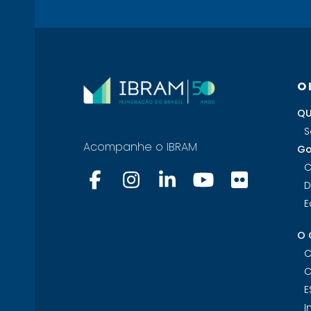
O
QU
S
Acompanhe o IBRAM
Go
C
D
E
O 
C
C
E
I