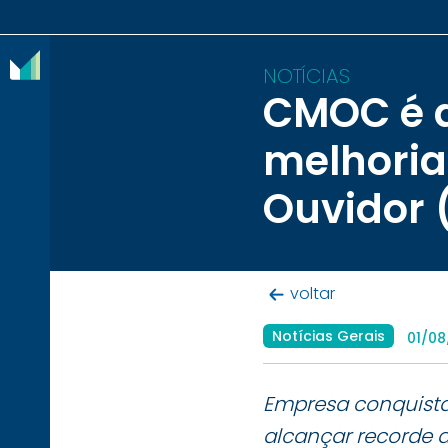
NOTÍCIAS
CMOC é d
O
melhoria
IBRAM
Ouvidor 
ASSOCIADOS
CONTEÚDOS
voltar
IMPRENSA
Notícias Gerais
01/0
NOTÍCIAS
EVENTOS
Empresa conquista
CONTATO
alcançar recorde 