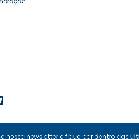
neração.
p
ook
edIn
Telegram
ne nossa newsletter e fique por dentro das úl