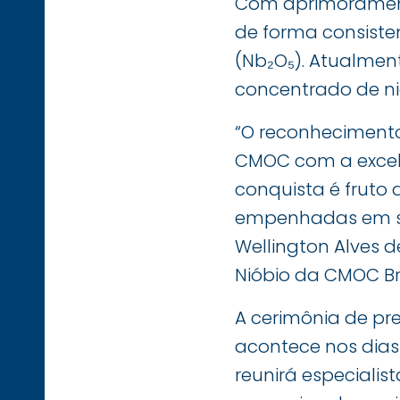
Com aprimorament
de forma consiste
(Nb₂O₅). Atualment
concentrado de ni
“O reconhecimento
CMOC com a excelê
conquista é fruto
empenhadas em su
Wellington Alves 
Nióbio da CMOC Bra
A cerimônia de pr
acontece nos dias 
reunirá especialis