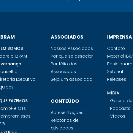
 IBRAM
ASSOCIADOS
IMPRENSA
EM SOMOS
Nossos Associados
Contato
obre o IBRAM
Por que se associar
Material IB
vernança
Portfólio dos
Posicionam
onselho
Associados
Setorial
iretoria Executiva
Seja um associado
Releases
quipes
MÍDIA
QUE FAZEMOS
CONTEÚDO
Galeria d
omitê e GTs
Podcasts
Apresentações
ompromissos
Vídeos
Relatórios de
SG
atividades
novação