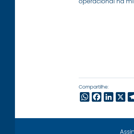
operacional na mi
Compartilhe:
WhatsAp
Faceb
Link
X
Assi