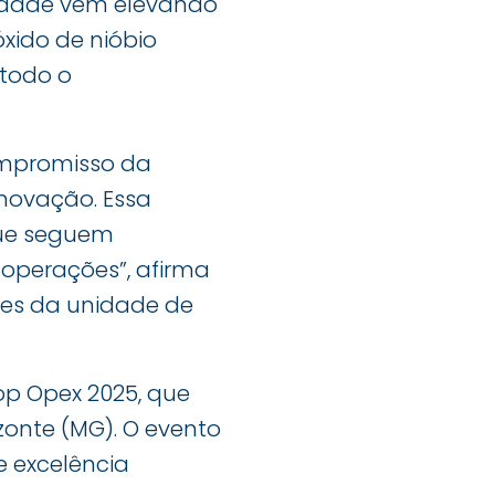
nidade vem elevando
xido de nióbio
 todo o
compromisso da
novação. Essa
que seguem
operações”, afirma
ões da unidade de
op Opex 2025, que
izonte (MG). O evento
e excelência