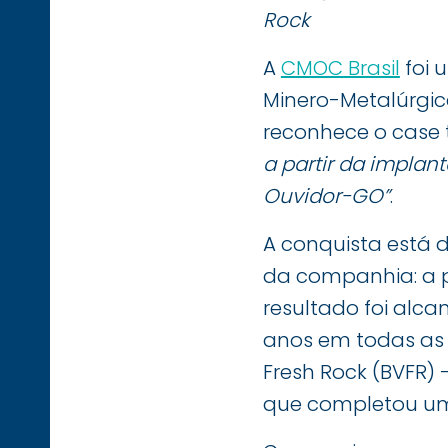
Rock
A
CMOC Brasil
foi 
Minero-Metalúrgica
reconhece o case 
a partir da impla
Ouvidor-GO”
.
A conquista está
da companhia: a p
resultado foi alc
anos em todas as 
Fresh Rock (BVFR) 
que completou um