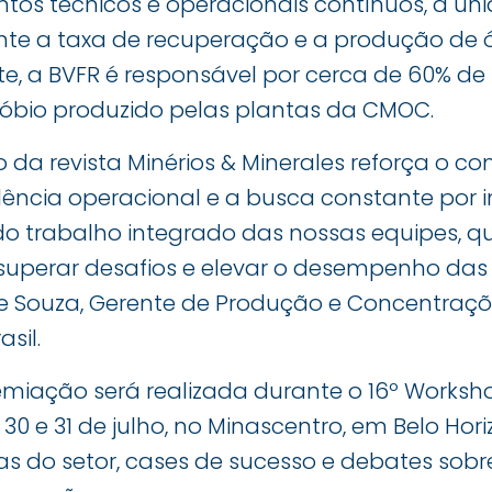
os técnicos e operacionais contínuos, a u
nte a taxa de recuperação e a produção de ó
e, a BVFR é responsável por cerca de 60% de
óbio produzido pelas plantas da CMOC.
 da revista Minérios & Minerales reforça o 
ncia operacional e a busca constante por i
 do trabalho integrado das nossas equipes, 
perar desafios e elevar o desempenho das 
de Souza, Gerente de Produção e Concentraç
sil.
emiação será realizada durante o 16º Worksh
30 e 31 de julho, no Minascentro, em Belo Hor
tas do setor, cases de sucesso e debates sobr