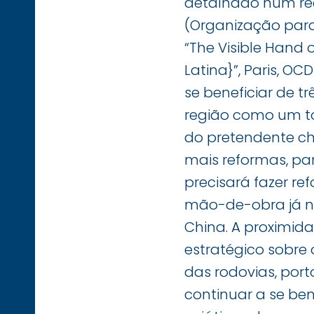
detalhado num re
(Organização para
“The Visible Hand 
Latina}”, Paris, OC
se beneficiar de 
região como um to
do pretendente ch
mais reformas, par
precisará fazer r
mão-de-obra já n
China. A proximid
estratégico sobre 
das rodovias, port
continuar a se ben