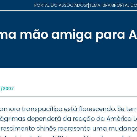
PORTAL DO ASSOCIADO
SISTEMA IBRAM
PORTAL DO
uma mão amiga para 
7/2007
amoro transpacífico está florescendo. Se te
ágrimas dependerá da reação da América La
 crescimento chinês representa uma mudanç