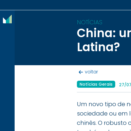
NOTÍCIAS
China: 
O
Latina?
IBRAM
ASSOCIADOS
voltar
CONTEÚDOS
Notícias Gerais
27/0
IMPRENSA
NOTÍCIAS
Um novo tipo de n
sociedade ou em l
EVENTOS
chinês. O robusto
CONTATO