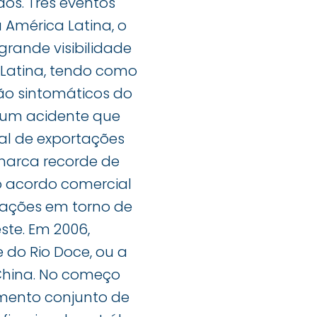
os. Três eventos
América Latina, o
grande visibilidade
 Latina, tendo como
são sintomáticos do
hum acidente que
tal de exportações
marca recorde de
ro acordo comercial
ciações em torno de
ste. Em 2006,
 do Rio Doce, ou a
China. No começo
imento conjunto de