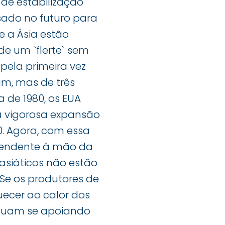
de estabilização
sado no futuro para
e a Ásia estão
de um `flerte` sem
pela primeira vez
um, mas de três
 de 1980, os EUA
 a vigorosa expansão
0. Agora, com essa
etendente à mão da
asiáticos não estão
 Se os produtores de
ecer ao calor dos
tinuam se apoiando