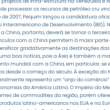
 projetos de infra-estrutura na Venezuela e re
e processar os recursos de petróleo cru vin
 de 2007, Pequim lançou a candidatura ofici
 Interamericano de Desenvolvimento (BID). N
, a China, portanto, deverá se tornar o terce
ínculos com a China permitem à maior parte
versificar gradativamente as destinações das
 uma boa notícia, pois a Ásia é também a mai
ento mundial com a China, em particular, se
os desde o começo do século. À exceção do 
geralmente representa um “anjo do comércio
onomias da América Latina. O Império do M
umes de commodities da região, porém ofer
produtos latino-americanos nos EUA e na Eu