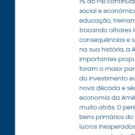
1% do PIB continu
social e econômic
educação, treiname
trocando olhares l
conseqüências e s
na sua história, a
importantes propu
foram o maior parc
do investimento e
nova década e séc
economia da Améri
muito atrás. O per
bens primários do
lucros inesperado