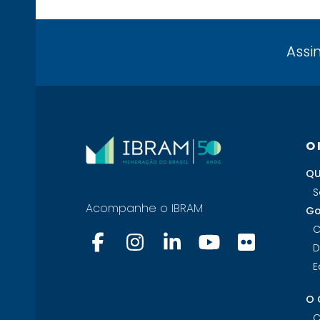
Assi
O
QU
S
Acompanhe o IBRAM
Go
C
D
E
O 
C