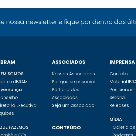
ne nossa newsletter e fique por dentro das úl
 IBRAM
ASSOCIADOS
IMPRENSA
EM SOMOS
Nossos Associados
Contato
obre o IBRAM
Por que se associar
Material IB
vernança
Portfólio dos
Posicionam
onselho
Associados
Setorial
iretoria Executiva
Seja um associado
Releases
quipes
MÍDIA
QUE FAZEMOS
CONTEÚDO
Galeria d
omitê e GTs
Podcasts