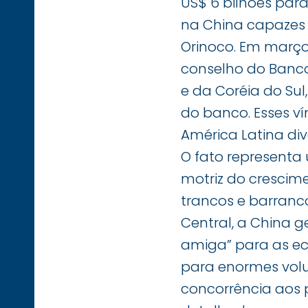
US$ 6 bilhões para
na China capazes d
Orinoco. Em março
conselho do Banco
e da Coréia do Sul
do banco. Esses v
América Latina di
O fato representa
motriz do crescim
trancos e barranc
Central, a China 
amiga” para as ec
para enormes vol
concorrência aos 