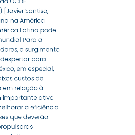
 da OCDE
Javier Santiso,
hina na América
 América Latina pode
mundial Para a
dores, o surgimento
 despertar para
xico, em especial,
ixos custos de
 em relação à
 importante ativo
elhorar a eficiência
íses que deverão
propulsoras