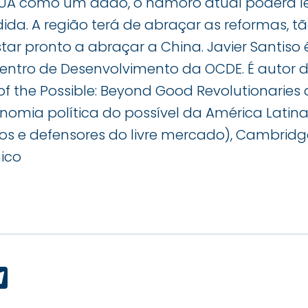
UA como um dado, o namoro atual poderá l
ida. A região terá de abraçar as reformas, 
ar pronto a abraçar a China. Javier Santiso
Centro de Desenvolvimento da OCDE. É autor d
of the Possible: Beyond Good Revolutionaries
nomia política do possível da América Latin
os e defensores do livre mercado), Cambridge,
mico
p
ook
edIn
Telegram