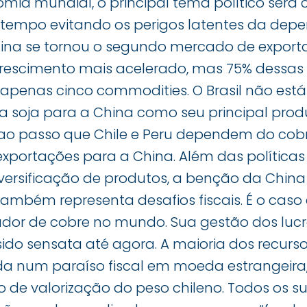
mia mundial, o principal tema político será c
empo evitando os perigos latentes da depe
ina se tornou o segundo mercado de exporta
rescimento mais acelerado, mas 75% dessas
penas cinco commodities. O Brasil não está 
 soja para a China como seu principal prod
 ao passo que Chile e Peru dependem do cob
exportações para a China. Além das políticas
versificação de produtos, a benção da China 
também representa desafios fiscais. É o caso 
ador de cobre no mundo. Sua gestão dos luc
ido sensata até agora. A maioria dos recurso
a num paraíso fiscal em moeda estrangeira
ão de valorização do peso chileno. Todos os 