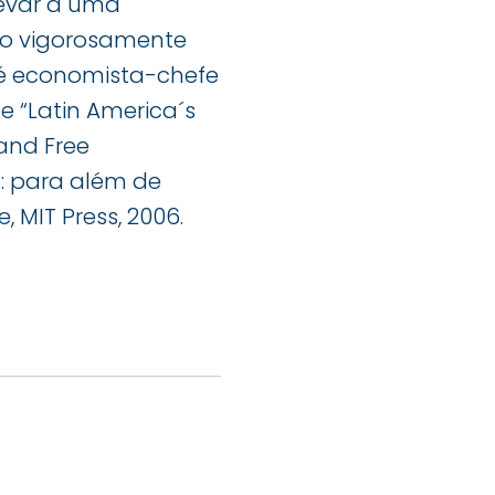
evar a uma
tão vigorosamente
 é economista-chefe
e “Latin America´s
 and Free
a: para além de
 MIT Press, 2006.