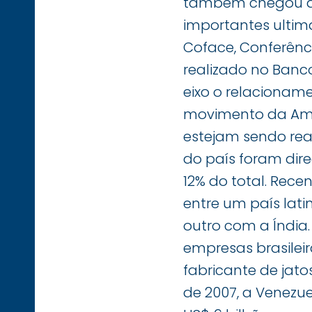
também chegou à A
importantes ultim
Coface, Conferênci
realizado no Banc
eixo o relacioname
movimento da Amér
estejam sendo real
do país foram dir
12% do total. Rece
entre um país lat
outro com a Índia.
empresas brasileir
fabricante de jat
de 2007, a Venezu