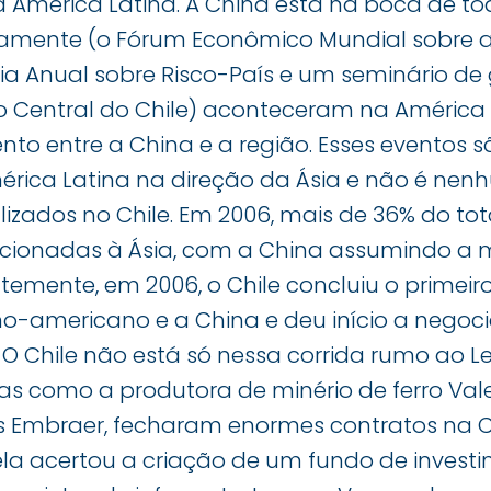
mérica Latina. A China está na boca de tod
amente (o Fórum Econômico Mundial sobre a 
a Anual sobre Risco-País e um seminário de 
o Central do Chile) aconteceram na América
nto entre a China e a região. Esses eventos 
ica Latina na direção da Ásia e não é nen
izados no Chile. Em 2006, mais de 36% do to
ecionadas à Ásia, com a China assumindo a 
ntemente, em 2006, o Chile concluiu o primei
ino-americano e a China e deu início a nego
 O Chile não está só nessa corrida rumo ao Le
as como a produtora de minério de ferro Vale
os Embraer, fecharam enormes contratos na 
ela acertou a criação de um fundo de invest