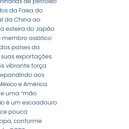
finarias de petróleo
dos da Faixa do
al da China ao
a esteira do Japão
iro membro asiático
 dos países da
 suas exportações.
s vibrante força
 expandindo aos
México e América
” e uma “mão
eio é um escoadouro
ece pouca
ropa, conforme