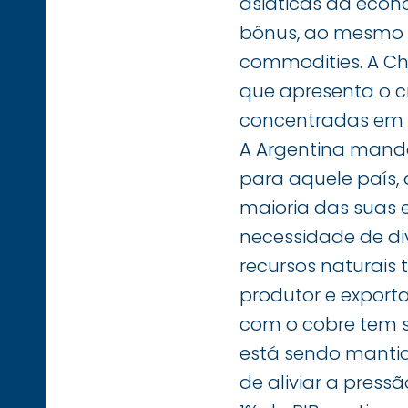
asiáticas da econo
bônus, ao mesmo t
commodities. A Ch
que apresenta o c
concentradas em a
A Argentina manda
para aquele país,
maioria das suas 
necessidade de di
recursos naturais 
produtor e export
com o cobre tem s
está sendo mantid
de aliviar a press