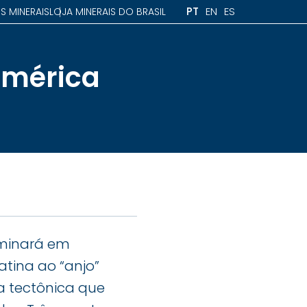
PT
EN
ES
S MINERAIS
LOJA MINERAIS DO BRASIL
América
rminará em
tina ao “anjo”
a tectônica que