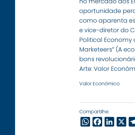
no mercado dos E
oportunidade perd
como aparenta est
e vice-diretor do 
Political Economy 
Marketeers” (A eco
bons revolucionári
Arte: Valor Econô
Valor Econômico
Compartilhe:
WhatsAp
Faceb
Link
X