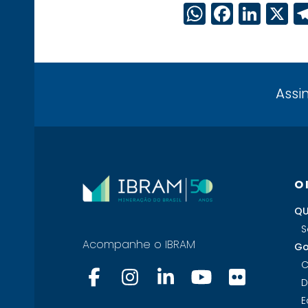
WhatsAp
Faceb
Link
X
Assi
O
QU
S
Acompanhe o IBRAM
Go
C
D
E