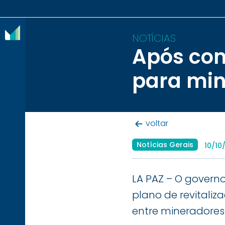
NOTÍCIAS
Após con
O
para mi
IBRAM
ASSOCIADOS
voltar
CONTEÚDOS
Notícias Gerais
10/10
IMPRENSA
NOTÍCIAS
LA PAZ – O govern
plano de revitali
EVENTOS
entre mineradores 
CONTATO