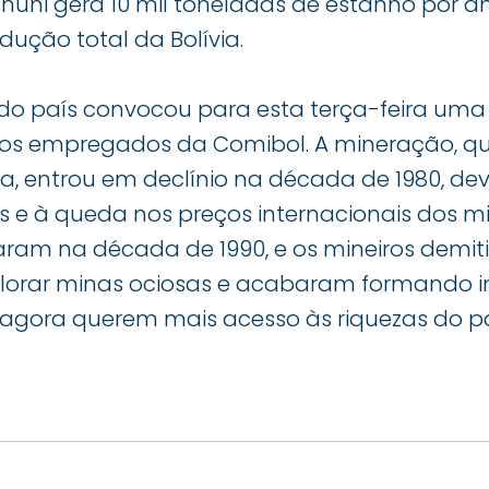
nuni gera 10 mil toneladas de estanho por 
ução total da Bolívia.
 do país convocou para esta terça-feira um
os empregados da Comibol. A mineração, que
, entrou em declínio na década de 1980, devi
 e à queda nos preços internacionais dos mi
ram na década de 1990, e os mineiros demiti
orar minas ociosas e acabaram formando in
 agora querem mais acesso às riquezas do pa