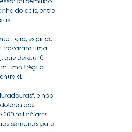
essor foi demitido
anho do país, entre
ras.
ta-feira, exigindo
pos travaram uma
 que deixou 16
aram uma trégua,
ntre si.
duradouras”, e não
 dólares aos
 200 mil dólares
 duas semanas para