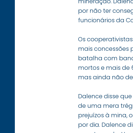
mineração. Dalence
por não ter conseg
funcionários da C
Os cooperativistas
mais concessões p
batalha com banan
mortos e mais de 6
mas ainda não deci
Dalence disse que
de uma mera trégu
prejuízos à mina, 
por dia. Dalence 