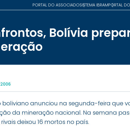
PORTAL DO ASSOCIADO
SISTEMA IBRAM
PORTAL DO
frontos, Bolívia prepa
neração
/2006
o boliviano anunciou na segunda-feira que v
zação da mineração nacional. Na semana pa
rivais deixou 16 mortos no país.