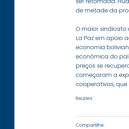
ser retomada. Hua
de metade da prod
O maior sindicato
La Paz em apoio a
economia boliviana
econômica do país
preços se recupera
começaram a expl
cooperativas, que
Reuters
Compartilhe: