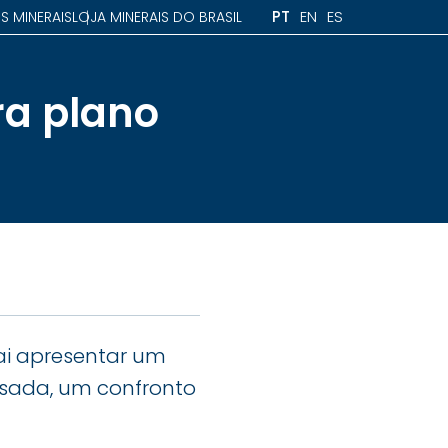
PT
EN
ES
S MINERAIS
LOJA MINERAIS DO BRASIL
ra plano
ai apresentar um
ssada, um confronto