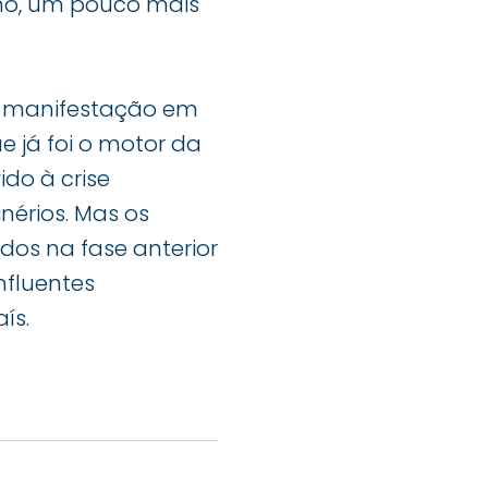
ano, um pouco mais
a manifestação em
 já foi o motor da
do à crise
nérios. Mas os
dos na fase anterior
fluentes
ís.