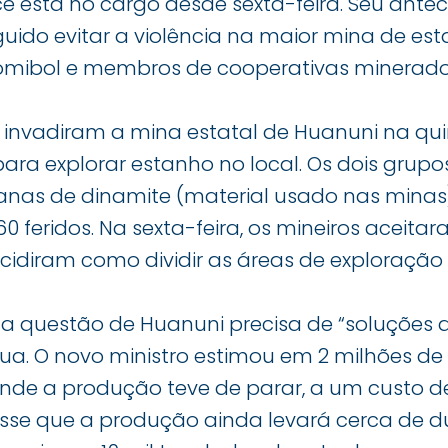
 está no cargo desde sexta-feira. Seu antec
uido evitar a violência na maior mina de est
omibol e membros de cooperativas minerado
 invadiram a mina estatal de Huanuni na quin
ara explorar estanho no local. Os dois gru
as de dinamite (material usado nas minas),
0 feridos. Na sexta-feira, os mineiros aceit
diram como dividir as áreas de exploração e
 a questão de Huanuni precisa de “soluções 
a. O novo ministro estimou em 2 milhões de
onde a produção teve de parar, a um custo de
disse que a produção ainda levará cerca de