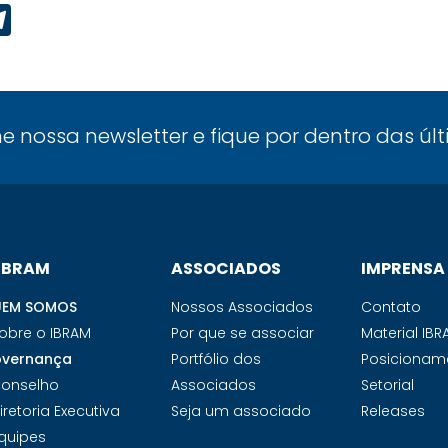
p
ook
edIn
Telegram
ne nossa newsletter e fique por dentro das úl
 IBRAM
ASSOCIADOS
IMPRENSA
EM SOMOS
Nossos Associados
Contato
obre o IBRAM
Por que se associar
Material IB
vernança
Portfólio dos
Posicionam
onselho
Associados
Setorial
iretoria Executiva
Seja um associado
Releases
quipes