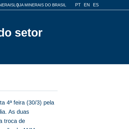
PT
EN
ES
NERAIS
LOJA MINERAIS DO BRASIL
do setor
a 4ª feira (30/3) pela
lia. As duas
a troca de