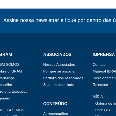
Assine nossa newsletter e fique por dentro das ú
IBRAM
ASSOCIADOS
IMPRENSA
EM SOMOS
Nossos Associados
Contato
obre o IBRAM
Por que se associar
Material IBR
vernança
Portfólio dos Associados
Posicionament
onselho
Seja um associado
Releases
retoria Executiva
MÍDIA
quipes
Galeria de 
CONTEÚDO
QUE FAZEMOS
Podcasts
Apresentações