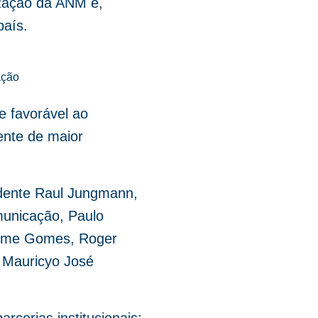
ização da ANM e,
aís.
ação
e favorável ao
ente de maior
idente Raul Jungmann,
omunicação, Paulo
herme Gomes, Roger
 Mauricyo José