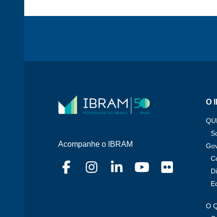
O 
QU
S
Acompanhe o IBRAM
Go
C
Di
E
O 