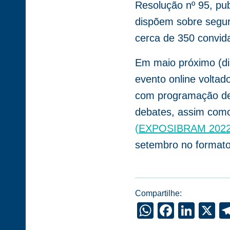
Resolução nº 95, pub
dispõem sobre segur
cerca de 350 convid
Em maio próximo (dia
evento online voltad
com programação de 
debates, assim com
(EXPOSIBRAM 2022
setembro no formato 
Compartilhe:
WhatsApp
Facebo
Link
X