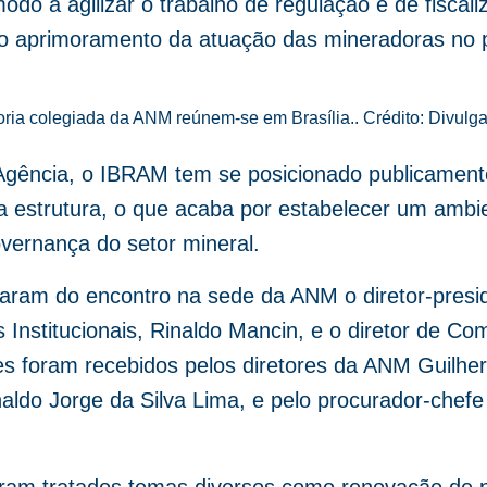
do a agilizar o trabalho de regulação e de fiscal
 aprimoramento da atuação das mineradoras no p
oria colegiada da ANM reúnem-se em Brasília.. Crédito: Divulg
Agência, o IBRAM tem se posicionado publicament
ua estrutura, o que acaba por estabelecer um ambi
vernança do setor mineral.
param do encontro na sede da ANM o diretor-pres
s Institucionais, Rinaldo Mancin, e o diretor de C
es foram recebidos pelos diretores da ANM Guil
ldo Jorge da Silva Lima, e pelo procurador-chefe