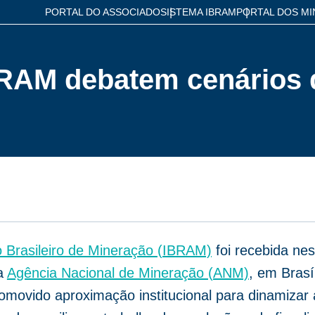
PORTAL DO ASSOCIADO
SISTEMA IBRAM
PORTAL DOS MI
RAM debatem cenários 
to Brasileiro de Mineração (IBRAM)
foi recebida nest
da
Agência Nacional de Mineração (ANM)
, em Brasí
movido aproximação institucional para dinamizar 