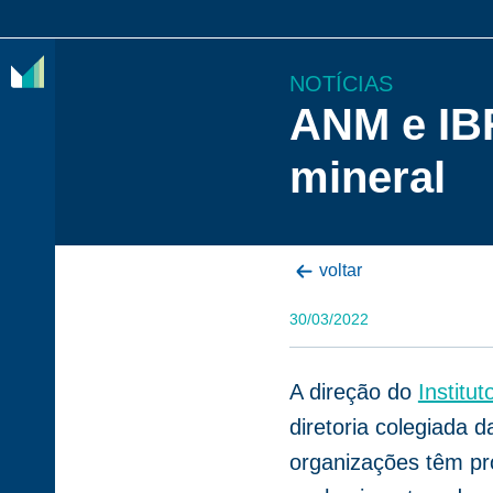
NOTÍCIAS
ANM e IB
O
mineral
IBRAM
ASSOCIADOS
voltar
CONTEÚDOS
30/03/2022
IMPRENSA
NOTÍCIAS
A direção do
Institu
EVENTOS
diretoria colegiada 
organizações têm pro
CONTATO