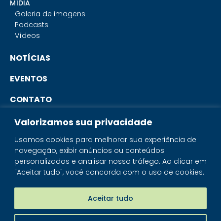
MÍDIA
Galeria de imagens
Podcasts
Vídeos
NOTÍCIAS
EVENTOS
CONTATO
Valorizamos sua privacidade
PORTAL DO ASSOCIADO
Usamos cookies para melhorar sua experiência de
navegação, exibir anúncios ou conteúdos
SISTEMA IBRAM
personalizados e analisar nosso tráfego. Ao clicar em
"Aceitar tudo", você concorda com o uso de cookies.
PORTAL DOS MINERAIS
LOJA MINERAIS DO BRASIL
Aceitar tudo