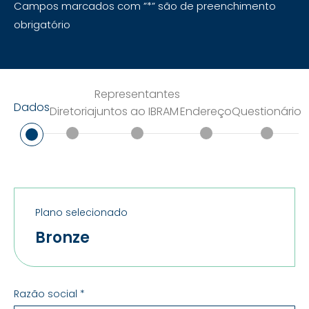
Campos marcados com ”*” são de preenchimento
obrigatório
Representantes
Dados
Diretoria
juntos ao IBRAM
Endereço
Questionário
Plano selecionado
Bronze
Razão social *