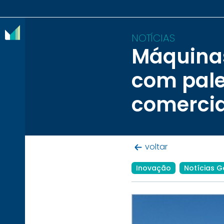
NOTÍCIAS
Máquinas
O
com pale
IBRAM
comercia
ASSOCIADOS
CONTEÚDOS
voltar
IMPRENSA
Inovação
Notícias G
NOTÍCIAS
EVENTOS
CONTATO