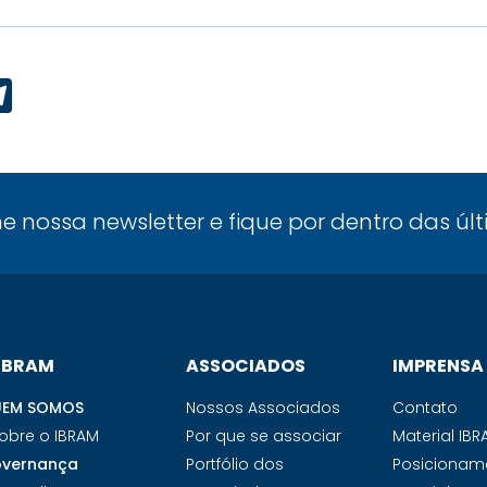
p
ook
edIn
Telegram
ne nossa newsletter e fique por dentro das úl
 IBRAM
ASSOCIADOS
IMPRENSA
EM SOMOS
Nossos Associados
Contato
obre o IBRAM
Por que se associar
Material IB
vernança
Portfólio dos
Posicionam