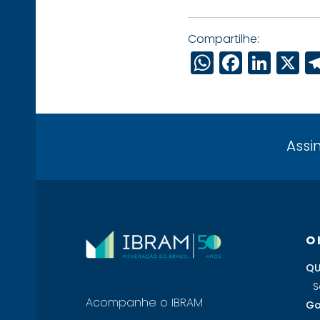
Compartilhe:
WhatsAp
Faceb
Link
X
Assi
O
QU
S
Acompanhe o IBRAM
Go