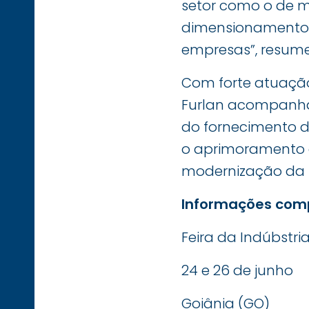
setor como o de mi
dimensionamento 
empresas”, resume
Com forte atuaçã
Furlan acompanha 
do fornecimento d
o aprimoramento c
modernização da m
Informações com
Feira da Indúbstr
24 e 26 de junho
Goiânia (GO)