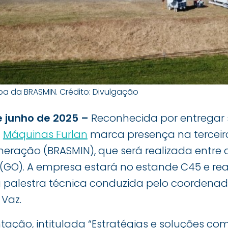
pa da BRASMIN. Crédito: Divulgação
e junho de 2025 –
Reconhecida por entregar
a
Máquinas Furlan
marca presença na terceira
neração (BRASMIN), que será realizada entre o
(GO). A empresa estará no estande C45 e reali
ma palestra técnica conduzida pelo coordena
 Vaz.
tação, intitulada “Estratégias e soluções co