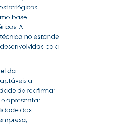
estratégicos
como base
ricas. A
técnica no estande
 desenvolvidas pela
el da
daptáveis a
idade de reafirmar
o e apresentar
ilidade das
 empresa,