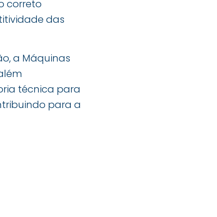
o correto
tividade das
ão, a Máquinas
 além
ria técnica para
tribuindo para a