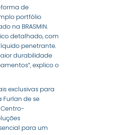
eforma de
plo portfólio
ado na BRASMIN.
ico detalhado, com
líquido penetrante.
aior durabilidade
amentos”, explico o
ais exclusivas para
 Furlan de se
 Centro-
oluções
ssencial para um