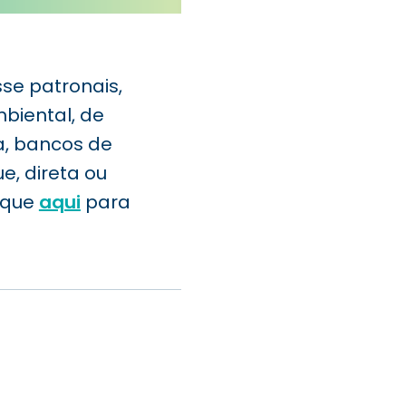
se patronais,
biental, de
a, bancos de
e, direta ou
lique
aqui
para