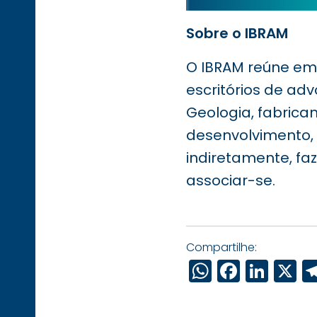
Sobre o IBRAM
O IBRAM reúne em 
escritórios de ad
Geologia, fabrica
desenvolvimento, 
indiretamente, faz
associar-se.
Compartilhe:
WhatsAp
Faceb
Link
X