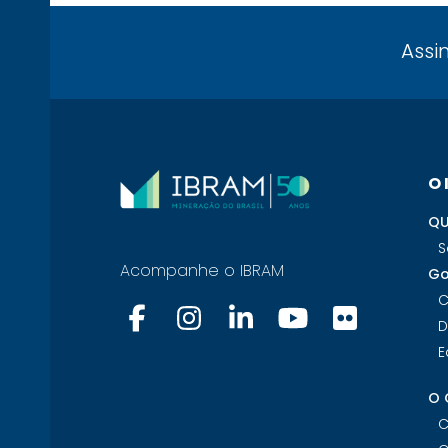
Assi
O
QU
S
Acompanhe o IBRAM
Go
C
D
E
O 
C