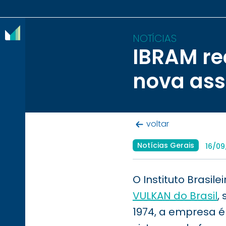
NOTÍCIAS
IBRAM re
O
nova as
IBRAM
ASSOCIADOS
voltar
CONTEÚDOS
Notícias Gerais
16/0
IMPRENSA
NOTÍCIAS
O Instituto Brasi
VULKAN do Brasil
,
EVENTOS
1974, a empresa é
CONTATO