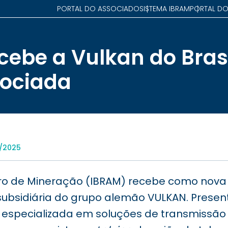
PORTAL DO ASSOCIADO
SISTEMA IBRAM
PORTAL DO
cebe a Vulkan do Bras
sociada
9/2025
leiro de Mineração (IBRAM) recebe como nov
 subsidiária do grupo alemão VULKAN. Presen
 especializada em soluções de transmissão 