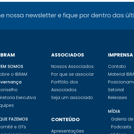
ne nossa newsletter e fique por dentro das úl
 IBRAM
ASSOCIADOS
IMPRENSA
EM SOMOS
Nossos Associados
Contato
obre o IBRAM
Por que se associar
Material IB
vernança
Portfólio dos
Posicionam
onselho
Associados
Setorial
iretoria Executiva
Seja um associado
Releases
quipes
MÍDIA
QUE FAZEMOS
CONTEÚDO
Galeria d
omitê e GTs
Podcasts
Apresentações