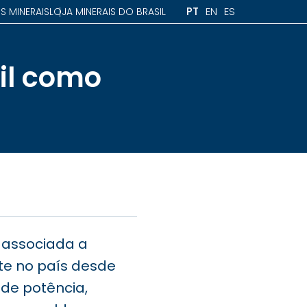
PT
EN
ES
S MINERAIS
LOJA MINERAIS DO BRASIL
il como
a associada a
te no país desde
de potência,