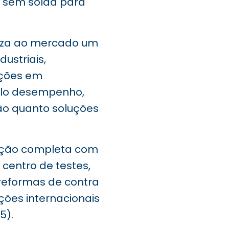
s sem solda para
liza ao mercado um
dustriais,
uções em
elo desempenho,
ão quanto soluções
dução completa com
centro de testes,
 reformas de contra
ções internacionais
5).