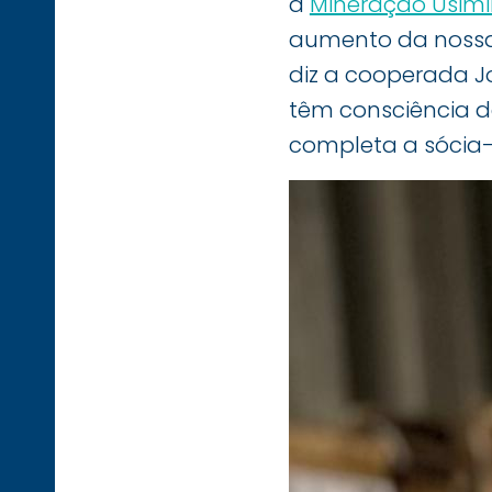
a
Mineração Usim
aumento da nossa r
diz a cooperada Jo
têm consciência de
completa a sócia