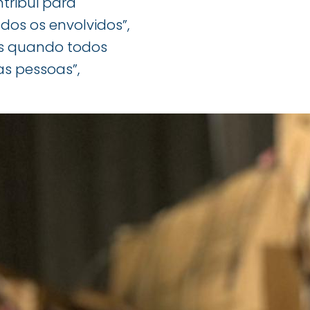
tribui para
dos os envolvidos”,
dos quando todos
as pessoas”,