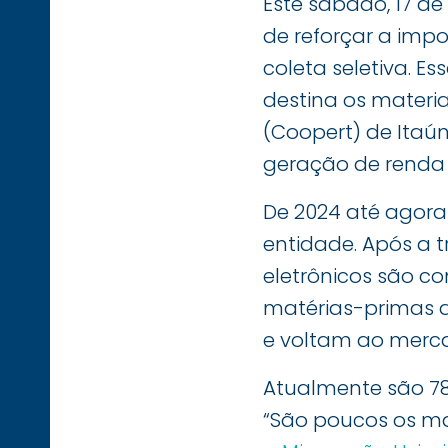
Este sábado, 17 de
de reforçar a impo
coleta seletiva. E
destina os materi
(Coopert) de Itaú
geração de renda 
De 2024 até agora
entidade. Após a t
eletrônicos são co
matérias-primas q
e voltam ao merca
Atualmente são 78
“São poucos os ma