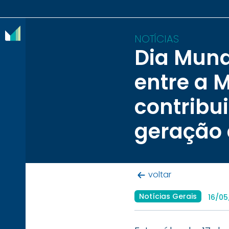
NOTÍCIAS
Dia Mund
O
entre a 
IBRAM
contribu
ASSOCIADOS
geração 
CONTEÚDOS
IMPRENSA
NOTÍCIAS
voltar
Notícias Gerais
EVENTOS
16/0
CONTATO