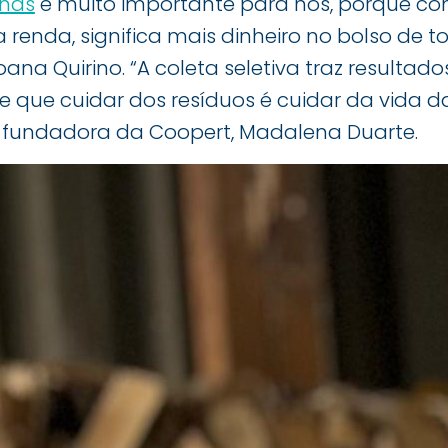
inas
é muito importante para nós, porque con
enda, significa mais dinheiro no bolso de to
ana Quirino. “A coleta seletiva traz resulta
 que cuidar dos resíduos é cuidar da vida d
-fundadora da Coopert, Madalena Duarte.