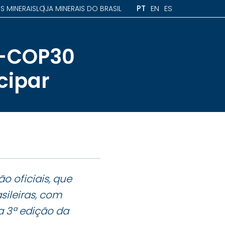
PT
EN
ES
S MINERAIS
LOJA MINERAIS DO BRASIL
é-COP30
cipar
o oficiais, que
sileiras, com
 3ª edição da