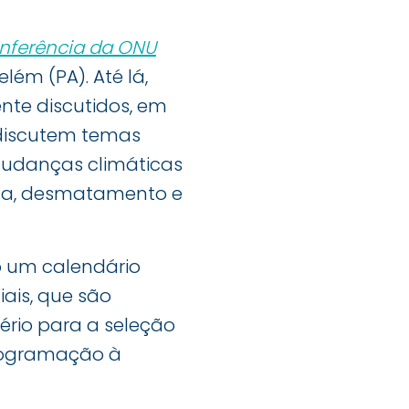
nferência da ONU
lém (PA). Até lá,
te discutidos, em
e discutem temas
mudanças climáticas
tica, desmatamento e
o um calendário
iais, que são
tério para a seleção
programação à