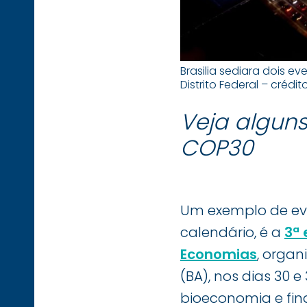
Brasilia sediara dois 
Distrito Federal – crédi
Veja alguns
COP30
Um exemplo de eve
calendário, é a
3ª 
Economias
, orga
(BA), nos dias 30 
bioeconomia e fin