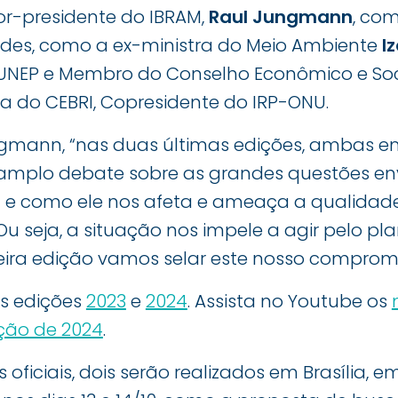
tor-presidente do IBRAM,
Raul Jungmann
, co
ades, como a ex-ministra do Meio Ambiente
I
UNEP e Membro do Conselho Econômico e Soc
a do CEBRI, Copresidente do IRP-ONU.
gmann, “nas duas últimas edições, ambas e
plo debate sobre as grandes questões en
 e como ele nos afeta e ameaça a qualidade
Ou seja, a situação nos impele a agir pelo pl
ceira edição vamos selar este nosso compromi
as edições
2023
e
2024
. Assista no Youtube os
ção de 2024
.
 oficiais, dois serão realizados em Brasília, 