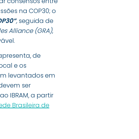
car consensos entre
ussões na COP30; o
OP30”
,
seguida de
es Alliance (GRA)
,
ável.
apresenta, de
ocal e os
ram levantados em
 devem ser
o IBRAM, a partir
ede Brasileira de