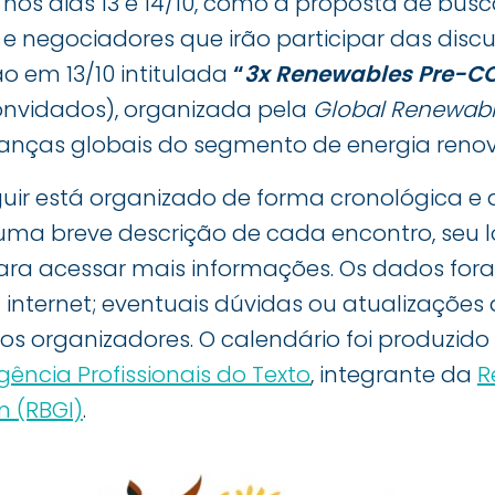
, nos dias 13 e 14/10, como a proposta de bus
 e negociadores que irão participar das disc
ão em 13/10 intitulada
“
3x Renewables Pre-C
nvidados), organizada pela
Global Renewabl
eranças globais do segmento de energia renov
guir está organizado de forma cronológica e 
uma breve descrição de cada encontro, seu l
ra acessar mais informações. Os dados fo
 internet; eventuais dúvidas ou atualizações
 organizadores. O calendário foi produzido a
gência Profissionais do Texto
, integrante da
R
 (RBGI)
.