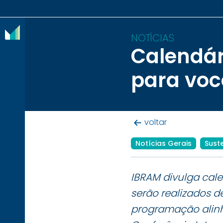
NOTÍCIAS
Calendár
O
para voc
IBRAM
ASSOCIADOS
voltar
CONTEÚDOS
Notícias Gerais
Sust
IMPRENSA
NOTÍCIAS
IBRAM divulga calen
serão realizados d
EVENTOS
programação alinh
CONTATO