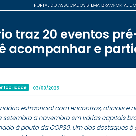
PORTAL DO ASSOCIADO
SISTEMA IBRAM
PORTAL DO
io traz 20 eventos pr
ê acompanhar e parti
entabilidade
03/09/2025
dário extraoficial com encontros, oficiais e nã
e setembro a novembro em várias capitais bra
ada à pauta da COP30. Um dos destaques é a