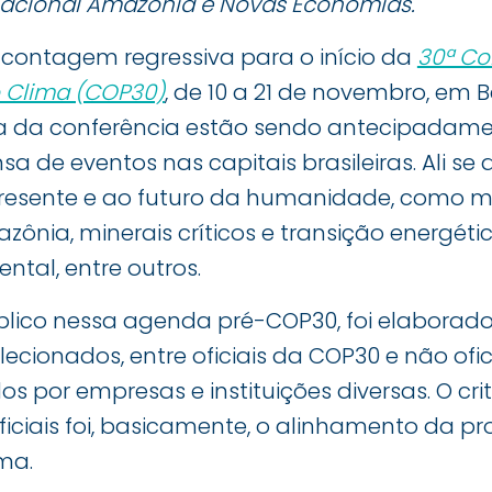
nacional Amazônia e Novas Economias.
ontagem regressiva para o início da
30ª Co
 Clima (COP30)
, de 10 a 21 de novembro, em Be
 da conferência estão sendo antecipadamen
 de eventos nas capitais brasileiras. Ali s
presente e ao futuro da humanidade, como 
zônia, minerais críticos e transição energé
tal, entre outros.
blico nessa agenda pré-COP30, foi elaborad
ecionados, entre oficiais da COP30 e não ofic
s por empresas e instituições diversas. O cri
ficiais foi, basicamente, o alinhamento da 
ma.