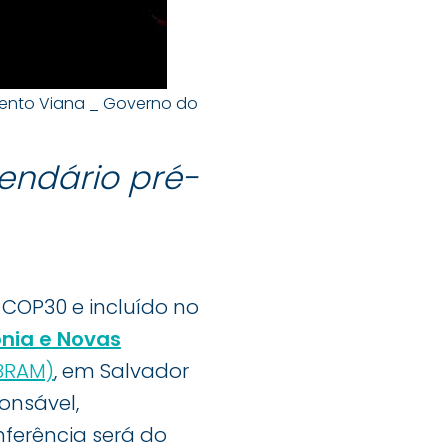
 Bento Viana _ Governo do
lendário pré-
COP30 e incluído no
nia e Novas
IBRAM)
, em Salvador
onsável,
ferência será do