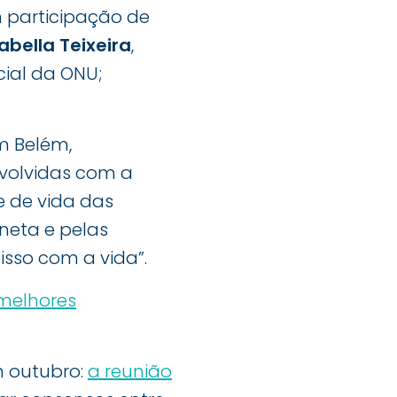
m participação de
zabella Teixeira
,
ial da ONU;
m Belém,
volvidas com a
 de vida das
aneta e pelas
sso com a vida”.
melhores
em outubro:
a reunião