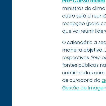
Pré-COP30 oficial
ministros do clima
outro será a reuni
recepção (para co
que vai reunir lid
O calendário a se
maneira objetiva, 
respectivos
links
pa
fontes públicas na
confirmadas com os
de curadoria da
a
Gestão de Imagem