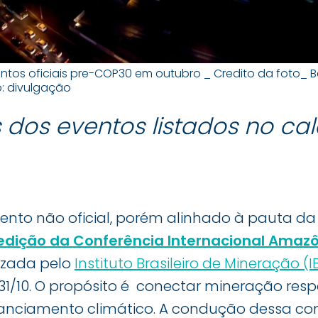
eventos oficiais pre-COP30 em outubro _ Credito da foto_
to: divulgação
 dos eventos listados no ca
nto não oficial, porém alinhado à pauta da 
edição da
Conferência Internacional Amazô
nizada pelo
Instituto Brasileiro de Mineração (
e 31/10. O propósito é conectar mineração resp
anciamento climático. A condução dessa con