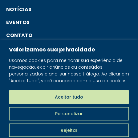
NOTÍCIAS
EVENTOS
CONTATO
Valorizamos sua privacidade
PORTAL DO ASSOCIADO
Usamos cookies para melhorar sua experiência de
navegação, exibir anúncios ou conteúdos
SISTEMA IBRAM
personalizados e analisar nosso tráfego. Ao clicar em
"Aceitar tudo", você concorda com o uso de cookies.
PORTAL DOS MINERAIS
LOJA MINERAIS DO BRASIL
Aceitar tudo
Personalizar
IBRAM - © 2026 Todos os direitos reservados
Rejeitar
Piloti