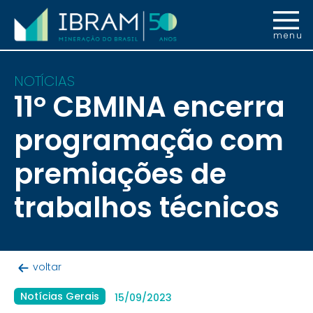
menu
NOTÍCIAS
11º CBMINA encerra
programação com
premiações de
trabalhos técnicos
voltar
Notícias Gerais
15/09/2023